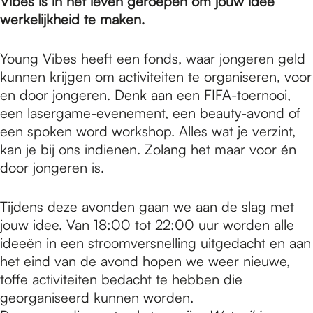
e
Vibes is in het leven geroepen om jouw idee
werkelijkheid te maken.
p
Young Vibes heeft een fonds, waar jongeren geld
kunnen krijgen om activiteiten te organiseren, voor
en door jongeren. Denk aan een FIFA-toernooi,
a
een lasergame-evenement, een beauty-avond of
een spoken word workshop. Alles wat je verzint,
g
kan je bij ons indienen. Zolang het maar voor én
door jongeren is.
e
Tijdens deze avonden gaan we aan de slag met
jouw idee. Van 18:00 tot 22:00 uur worden alle
ideeën in een stroomversnelling uitgedacht en aan
het eind van de avond hopen we weer nieuwe,
toffe activiteiten bedacht te hebben die
georganiseerd kunnen worden.