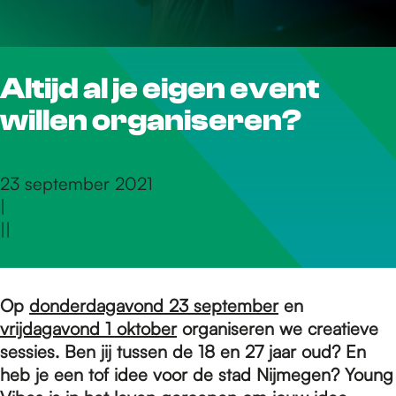
r
Altijd al je eigen event
d
willen organiseren?
e
23 september 2021
|
h
|
|
o
Op
donderdagavond 23 september
en
vrijdagavond 1 oktober
organiseren we creatieve
m
sessies. Ben jij tussen de 18 en 27 jaar oud? En
heb je een tof idee voor de stad Nijmegen? Young