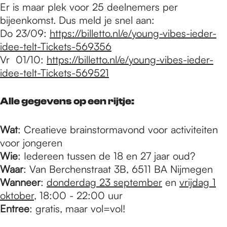
Er is maar plek voor 25 deelnemers per
bijeenkomst. Dus meld je snel aan:
Do 23/09:
https://billetto.nl/e/young-vibes-ieder-
idee-telt-Tickets-569356
Vr 01/10:
https://billetto.nl/e/young-vibes-ieder-
idee-telt-Tickets-569521
Alle gegevens op een rijtje:
Wat
: Creatieve brainstormavond voor activiteiten
voor jongeren
Wie
: Iedereen tussen de 18 en 27 jaar oud?
Waar
: Van Berchenstraat 3B, 6511 BA Nijmegen
Wanneer
:
donderdag 23 september
en
vrijdag 1
oktober
, 18:00 - 22:00 uur
Entree
: gratis, maar vol=vol!