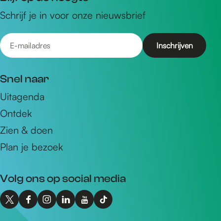
Schrijf je in voor onze nieuwsbrief
E
-
m
Snel naar
a
Uitagenda
i
Ontdek
l
a
Zien & doen
d
Plan je bezoek
r
e
Volg ons op social media
s
X
F
I
L
Y
T
I
a
n
i
o
i