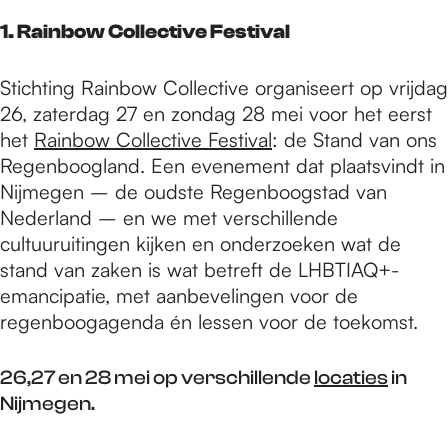
e
1. Rainbow Collective Festival
p
Stichting Rainbow Collective organiseert op vrijdag
26, zaterdag 27 en zondag 28 mei voor het eerst
a
het
Rainbow Collective Festival
: de Stand van ons
Regenboogland. Een evenement dat plaatsvindt in
Nijmegen – de oudste Regenboogstad van
g
Nederland – en we met verschillende
cultuuruitingen kijken en onderzoeken wat de
stand van zaken is wat betreft de LHBTIAQ+-
e
emancipatie, met aanbevelingen voor de
regenboogagenda én lessen voor de toekomst.
26,27 en 28 mei op verschillende
locaties
in
Nijmegen.