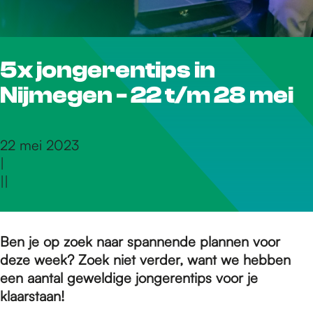
r
5x jongerentips in
d
Nijmegen - 22 t/m 28 mei
e
22 mei 2023
|
h
|
|
o
Ben je op zoek naar spannende plannen voor
deze week? Zoek niet verder, want we hebben
m
een aantal geweldige jongerentips voor je
klaarstaan!