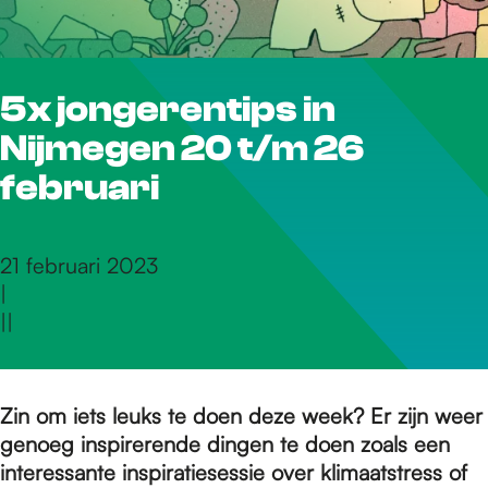
r
5x jongerentips in
d
Nijmegen 20 t/m 26
e
februari
h
21 februari 2023
|
|
|
o
m
Zin om iets leuks te doen deze week? Er zijn weer
genoeg inspirerende dingen te doen zoals een
interessante inspiratiesessie over klimaatstress of