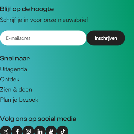
Blijf op de hoogte
Schrijf je in voor onze nieuwsbrief
E
-
m
Snel naar
a
Uitagenda
i
Ontdek
l
a
Zien & doen
d
Plan je bezoek
r
e
Volg ons op social media
s