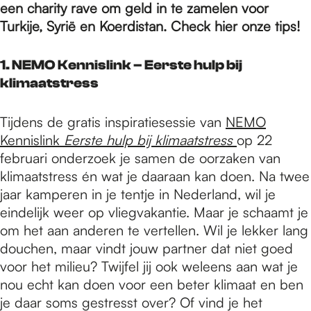
e
een charity rave om geld in te zamelen voor
Turkije, Syrië en Koerdistan. Check hier onze tips!
p
1. NEMO Kennislink – Eerste hulp bij
klimaatstress
a
Tijdens de gratis inspiratiesessie van
NEMO
Kennislink
Eerste hulp bij klimaatstress
op 22
g
februari onderzoek je samen de oorzaken van
klimaatstress én wat je daaraan kan doen. Na twee
e
jaar kamperen in je tentje in Nederland, wil je
eindelijk weer op vliegvakantie. Maar je schaamt je
om het aan anderen te vertellen. Wil je lekker lang
douchen, maar vindt jouw partner dat niet goed
voor het milieu? Twijfel jij ook weleens aan wat je
nou echt kan doen voor een beter klimaat en ben
je daar soms gestresst over? Of vind je het