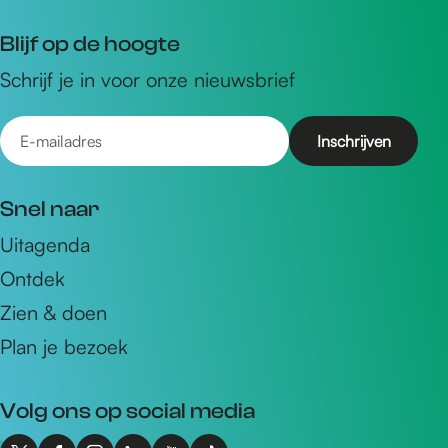
Blijf op de hoogte
Schrijf je in voor onze nieuwsbrief
E
-
m
Snel naar
a
Uitagenda
i
Ontdek
l
a
Zien & doen
d
Plan je bezoek
r
e
Volg ons op social media
s