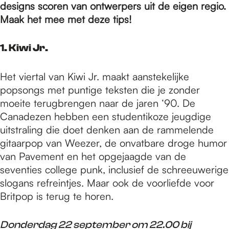
e
designs scoren van ontwerpers uit de eigen regio.
Maak het mee met deze tips!
p
1. Kiwi Jr.
a
Het viertal van Kiwi Jr. maakt aanstekelijke
popsongs met puntige teksten die je zonder
moeite terugbrengen naar de jaren ‘90. De
g
Canadezen hebben een studentikoze jeugdige
uitstraling die doet denken aan de rammelende
e
gitaarpop van Weezer, de onvatbare droge humor
van Pavement en het opgejaagde van de
seventies college punk, inclusief de schreeuwerige
slogans refreintjes. Maar ook de voorliefde voor
Britpop is terug te horen.
Donderdag 22 september om 22.00 bij