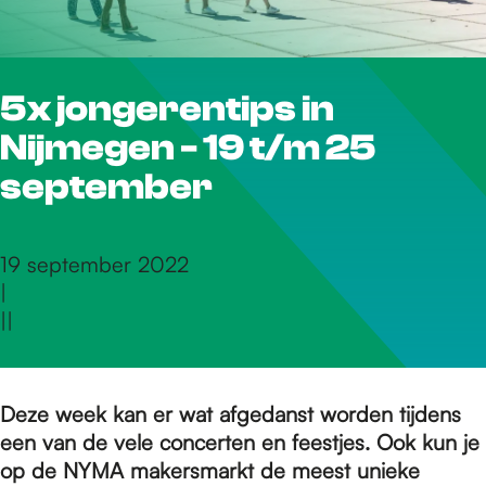
r
5x jongerentips in
d
Nijmegen - 19 t/m 25
e
september
h
19 september 2022
|
|
|
o
m
Deze week kan er wat afgedanst worden tijdens
een van de vele concerten en feestjes. Ook kun je
op de NYMA
makersmarkt de meest unieke