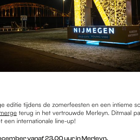
ge editie tijdens de zomerfeesten en een intieme 
merge
terug in het vertrouwde Merleyn. Ditmaal p
t een internationale line-up!
december vanaf 23.00 uur in
Merleyn
.