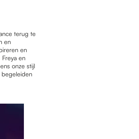
ance terug te
n en
pireren en
 Freya en
ns onze stijl
e begeleiden