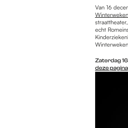
e
Van 16 decem
Winterweke
p
straattheate
echt Romeins
Kinderziekenh
a
Winterweke
g
Zaterdag 16
deze pagina
e