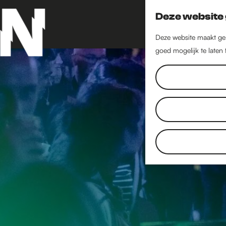
Deze website 
Deze website maakt geb
goed mogelijk te laten
G
a
n
a
a