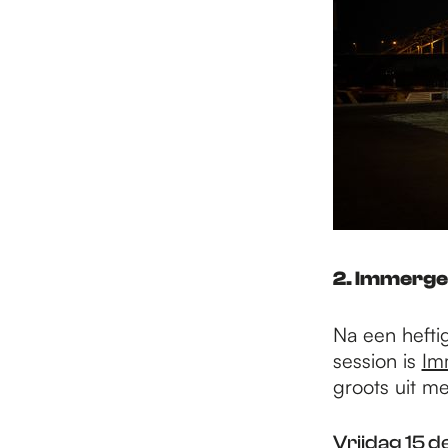
2. Immerge
Na een hefti
session is
Im
groots uit me
Vrijdag 15 