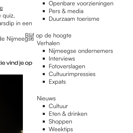
Openbare voorzieningen
e
Pers & media
 quiz,
Duurzaam toerisme
rsdip in een
Blijf op de hoogte
s de Nijmeegse
Verhalen
Nijmeegse ondernemers
Interviews
e vind je op
Fotoverslagen
Cultuurimpressies
Expats
Nieuws
Cultuur
Eten & drinken
Shoppen
Weektips