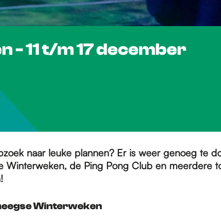
n - 11 t/m 17 december
opzoek naar leuke plannen? Er is weer genoeg te do
 Winterweken, de Ping Pong Club en meerdere tof
n!
ijmeegse Winterweken