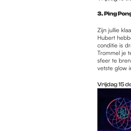
3. Ping Pon
Zijn jullie kl
Hubert hebbe
conditie is d
Trommel je te
sfeer te bre
vetste glow 
Vrijdag 15 d