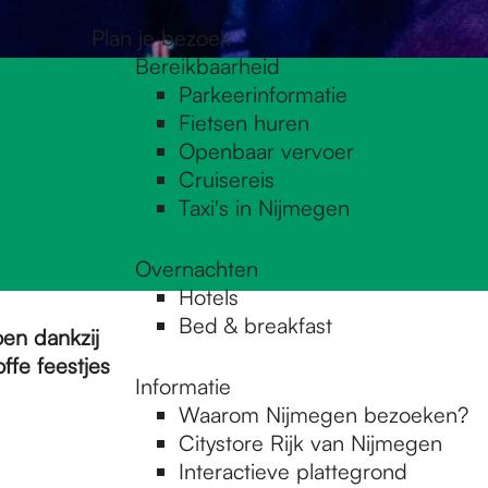
Plan je bezoek
Bereikbaarheid
Parkeerinformatie
Fietsen huren
Openbaar vervoer
Cruisereis
Taxi's in Nijmegen
Overnachten
Hotels
Bed & breakfast
en dankzij
fe feestjes
Informatie
Waarom Nijmegen bezoeken?
Citystore Rijk van Nijmegen
Interactieve plattegrond