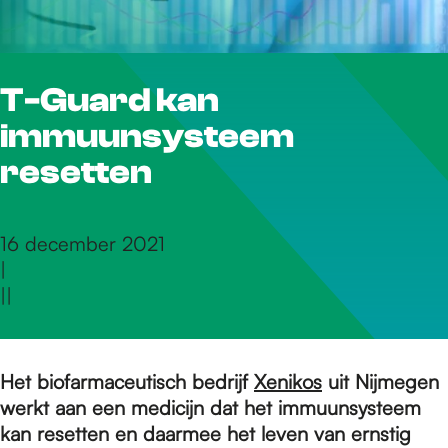
r
T-Guard kan
d
immuunsysteem
e
resetten
h
16 december 2021
|
|
|
o
m
Het biofarmaceutisch bedrijf
Xenikos
uit Nijmegen
werkt aan een medicijn dat het immuunsysteem
kan resetten en daarmee het leven van ernstig