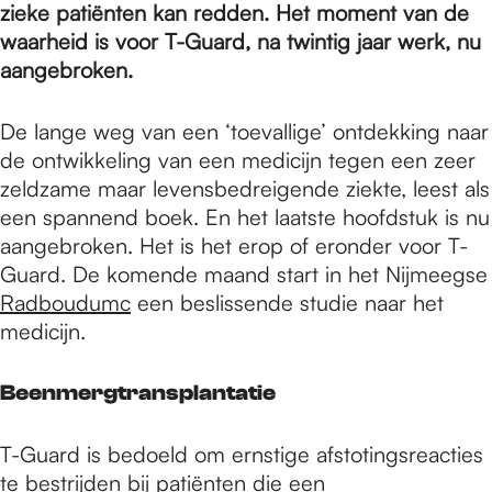
e
zieke patiënten kan redden. Het moment van de
waarheid is voor T-Guard, na twintig jaar werk, nu
aangebroken.
p
De lange weg van een ‘toevallige’ ontdekking naar
a
de ontwikkeling van een medicijn tegen een zeer
zeldzame maar levensbedreigende ziekte, leest als
een spannend boek. En het laatste hoofdstuk is nu
g
aangebroken. Het is het erop of eronder voor T-
Guard. De komende maand start in het Nijmeegse
Radboudumc
een beslissende studie naar het
e
medicijn.
Beenmergtransplantatie
T-Guard is bedoeld om ernstige afstotingsreacties
te bestrijden bij patiënten die een