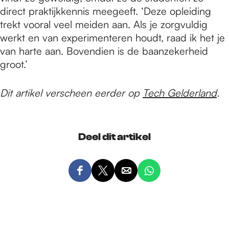
direct praktijkkennis meegeeft. ‘Deze opleiding
trekt vooral veel meiden aan. Als je zorgvuldig
werkt en van experimenteren houdt, raad ik het je
van harte aan. Bovendien is de baanzekerheid
groot.’
Dit artikel verscheen eerder op
Tech Gelderland
.
Deel dit artikel
D
D
D
D
e
e
e
e
e
e
e
e
l
l
l
l