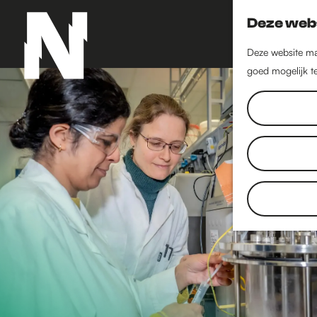
Deze webs
Deze website maa
goed mogelijk te
G
a
n
a
a