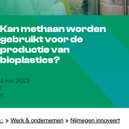
r
Kan methaan worden
d
gebruikt voor de
e
productie van
bioplastics?
h
3 mei 2023
|
o
|
|
m
⌂
»
Werk & ondernemen
»
Nijmegen innoveert