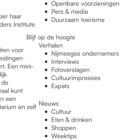
Openbare voorzieningen
Pers & media
ber haar
Duurzaam toerisme
ers Institute
Blijf op de hoogte
Verhalen
iten voor
Nijmeegse ondernemers
leidingen
Interviews
rt. Een mini-
Fotoverslagen
ijk
Cultuurimpressies
 de
Expats
aal kunt
in een
Nieuws
tarium en zelf
Cultuur
Eten & drinken
Shoppen
Weektips