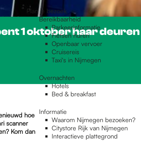
Plan je bezoek
Bereikbaarheid
Parkeerinformatie
pent 1 oktober haar deuren
Fietsen huren
Openbaar vervoer
Cruisereis
Taxi's in Nijmegen
Overnachten
Hotels
Bed & breakfast
Informatie
 benieuwd hoe
Waarom Nijmegen bezoeken?
ri scanner
Citystore Rijk van Nijmegen
 doen? Kom dan
Interactieve plattegrond