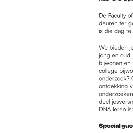
e
De Faculty o
p
deuren ter g
is die dag t
a
We bieden je 
jong en oud.
g
bijwonen en 
college bijw
onderzoek? O
e
ontdekking v
onderzoeken 
deeltjesversn
DNA leren is
Special gue