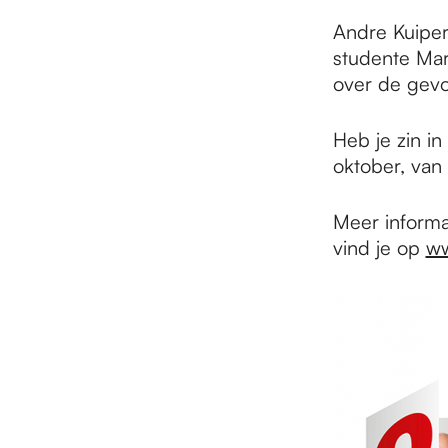
Andre Kuipers
studente Mar
over de gevo
Heb je zin i
oktober, van 
Meer informa
vind je op
ww