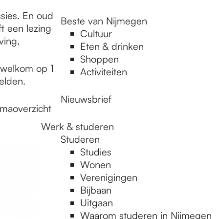
ssies. En oud
Beste van Nijmegen
t een lezing
Cultuur
ving,
Eten & drinken
Shoppen
e welkom op 1
Activiteiten
elden.
Nieuwsbrief
mmaoverzicht
Werk & studeren
Studeren
Studies
Wonen
Verenigingen
Bijbaan
Uitgaan
Waarom studeren in Nijmegen