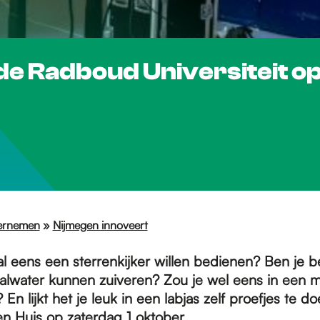
 de Radboud Universiteit o
ernemen
»
Nijmegen innoveert
 al eens een sterrenkijker willen bedienen? Ben je
valwater kunnen zuiveren? Zou je wel eens in een m
? En lijkt het je leuk in een labjas zelf proefjes te
n Huis op zaterdag 1 oktober.