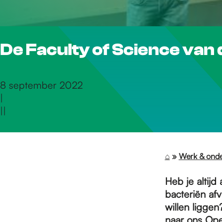
r
De Faculty of Science van
d
e
8 september 2022
|
|
|
h
o
⌂
»
Werk & ond
Heb je altijd
m
bacteriën af
willen liggen
naar ons Ope