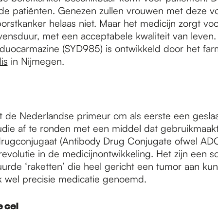
de patiënten. Genezen zullen vrouwen met deze v
orstkanker helaas niet. Maar het medicijn zorgt vo
vensduur, met een acceptabele kwaliteit van leven.
duocarmazine (SYD985) is ontwikkeld door het far
is
in Nijmegen.
t de Nederlandse primeur om als eerste een gesl
studie af te ronden met een middel dat gebruikmaak
drugconjugaat (Antibody Drug Conjugate ofwel AD
volutie in de medicijnontwikkeling. Het zijn een s
urde ‘raketten’ die heel gericht een tumor aan kun
k wel precisie medicatie genoemd.
 cel