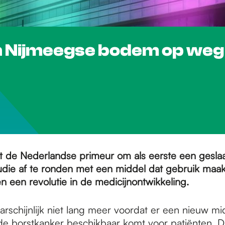
n Nijmeegse bodem op weg
t de Nederlandse primeur om als eerste een gesl
studie af te ronden met een middel dat gebruik maa
 een revolutie in de medicijnontwikkeling.
arschijnlijk niet lang meer voordat er een nieuw m
e borstkanker beschikbaar komt voor patiënten. D