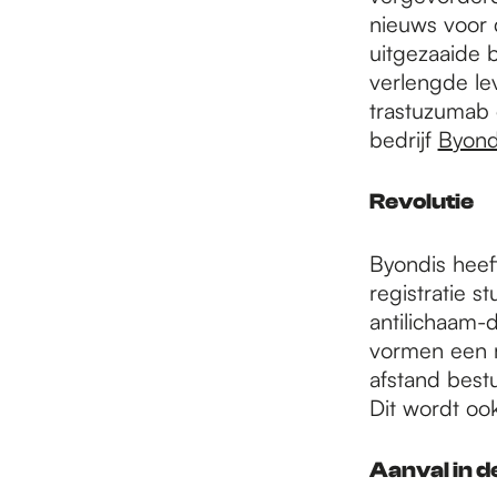
e
nieuws voor 
uitgezaaide b
p
verlengde le
trastuzumab 
bedrijf
Byond
a
Revolutie
g
Byondis heef
registratie 
e
antilichaam-
vormen een re
afstand bestu
Dit wordt oo
Aanval in de