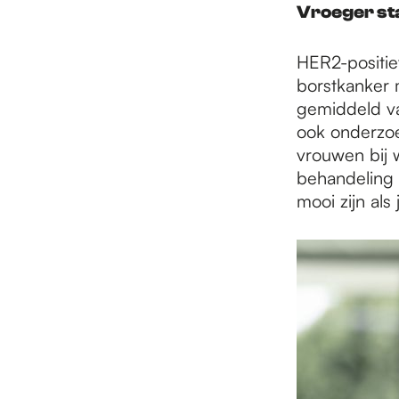
Vroeger st
HER2-positie
borstkanker 
gemiddeld va
ook onderzoe
vrouwen bij w
behandeling 
mooi zijn als