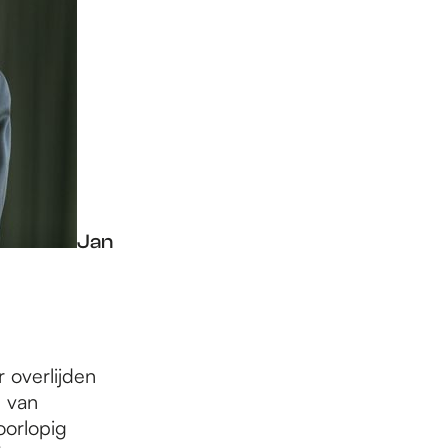
Jan
 overlijden
 van
oorlopig