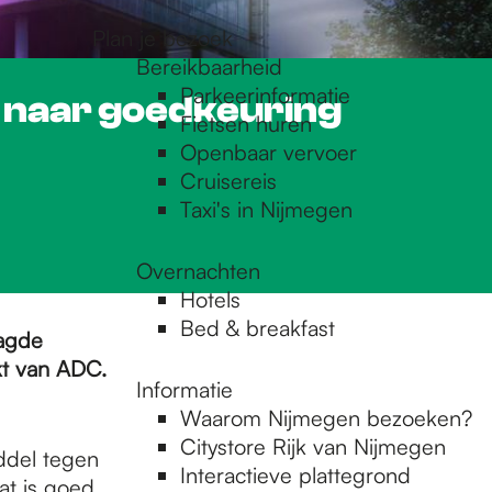
Plan je bezoek
Bereikbaarheid
Parkeerinformatie
 naar goedkeuring
Fietsen huren
Openbaar vervoer
Cruisereis
Taxi's in Nijmegen
Overnachten
Hotels
Bed & breakfast
aagde
kt van ADC.
Informatie
Waarom Nijmegen bezoeken?
Citystore Rijk van Nijmegen
iddel tegen
Interactieve plattegrond
at is goed