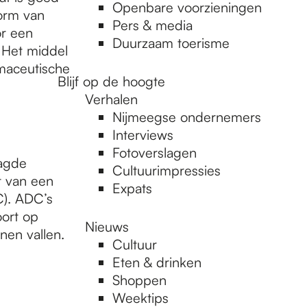
Openbare voorzieningen
orm van
Pers & media
or een
Duurzaam toerisme
 Het middel
maceutische
Blijf op de hoogte
Verhalen
Nijmeegse ondernemers
Interviews
Fotoverslagen
aagde
Cultuurimpressies
t van een
Expats
C). ADC’s
oort op
Nieuws
nen vallen.
Cultuur
Eten & drinken
Shoppen
Weektips