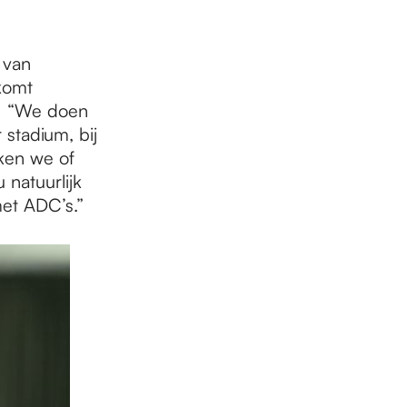
 van
komt
s: “We doen
stadium, bij
jken we of
natuurlijk
met ADC’s.”