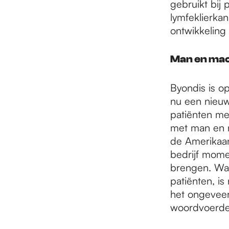
gebruikt bij
lymfeklierkan
ontwikkeling
Man en ma
Byondis is o
nu een nieu
patiënten me
met man en m
de Amerikaan
bedrijf mome
brengen. Wan
patiënten, is
het ongeveer
woordvoerde