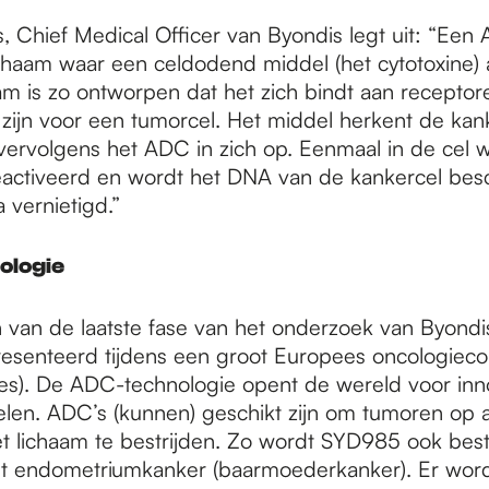
s, Chief Medical Officer van Byondis legt uit: “Een
ichaam waar een celdodend middel (het cytotoxine) a
am is zo ontworpen dat het zich bindt aan receptor
ijn voor een tumorcel. Het middel herkent de kan
ervolgens het ADC in zich op. Eenmaal in de cel w
eactiveerd en wordt het DNA van de kankercel bes
 vernietigd.”
ologie
n van de laatste fase van het onderzoek van Byond
esenteerd tijdens een groot Europees oncologieco
). De ADC-technologie opent de wereld voor inn
en. ADC’s (kunnen) geschikt zijn om tumoren op al
et lichaam te bestrijden. Zo wordt SYD985 ook best
t endometriumkanker (baarmoederkanker). Er wor