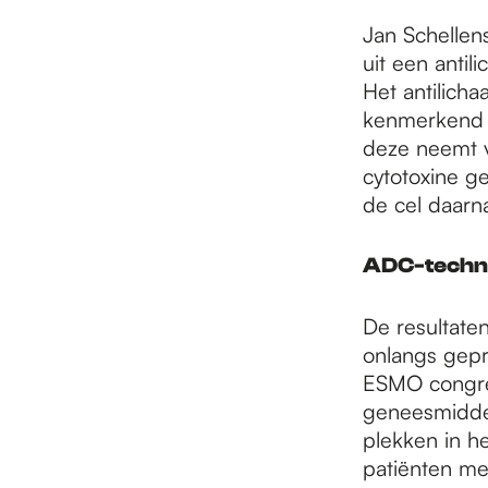
Jan Schellen
uit een antil
Het antilicha
kenmerkend z
deze neemt v
cytotoxine g
de cel daarna
ADC-techn
De resultate
onlangs gepr
ESMO congres
geneesmiddel
plekken in h
patiënten me