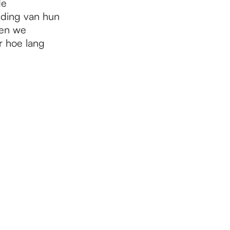
de
jding van hun
ven we
r hoe lang