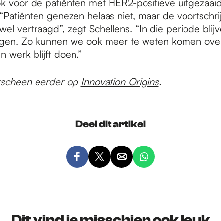
k voor de patiënten met HER2-positieve uitgezaai
 “Patiënten genezen helaas niet, maar de voortschri
wel vertraagd”, zegt Schellens. “In die periode blij
lgen. Zo kunnen we ook meer te weten komen ove
jn werk blijft doen.”
verscheen eerder op
Innovation Origins
.
Deel dit artikel
D
D
D
D
e
e
e
e
e
e
e
e
l
l
l
l
d
d
d
d
Dit vind je misschien ook leuk