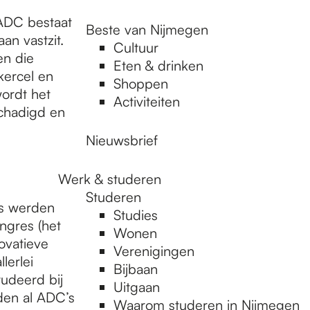
 ADC bestaat
Beste van Nijmegen
an vastzit.
Cultuur
en die
Eten & drinken
kercel en
Shoppen
ordt het
Activiteiten
chadigd en
Nieuwsbrief
Werk & studeren
Studeren
is werden
Studies
ngres (het
Wonen
ovatieve
Verenigingen
lerlei
Bijbaan
udeerd bij
Uitgaan
den al ADC’s
Waarom studeren in Nijmegen