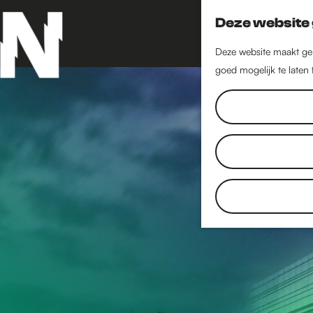
Deze website 
Deze website maakt geb
goed mogelijk te laten
G
a
n
a
a