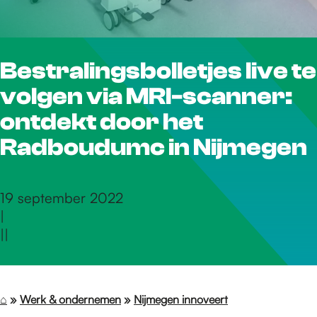
r
Bestralingsbolletjes live te
d
volgen via MRI-scanner:
e
ontdekt door het
Radboudumc in Nijmegen
h
19 september 2022
|
o
|
|
m
⌂
»
Werk & ondernemen
»
Nijmegen innoveert