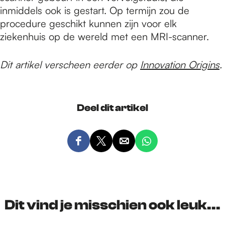
inmiddels ook is gestart. Op termijn zou de
procedure geschikt kunnen zijn voor elk
ziekenhuis op de wereld met een MRI-scanner.
Dit artikel verscheen eerder op
Innovation Origins
.
Deel dit artikel
D
D
D
D
e
e
e
e
e
e
e
e
l
l
l
l
d
d
d
d
Dit vind je misschien ook leuk...
e
e
e
e
z
z
z
z