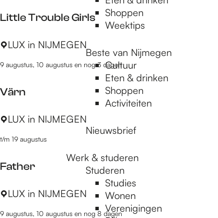
d
R
n
Shoppen
Little Trouble Girls
L
é
ç
Weektips
u
s
a
L
LUX in NIJMEGEN
c
i
i
Beste van Nijmegen
i
k
s
s
Cultuur
9 augustus, 10 augustus en nog 3 dagen
t
,
t
e
Eten & drinken
t
H
a
Shoppen
Värn
l
a
n
Activiteiten
e
v
c
V
LUX in NIJMEGEN
T
e
e
Nieuwsbrief
ä
r
F
t/m 19 augustus
r
o
u
n
Werk & studeren
u
n
Father
Studeren
b
,
Studies
l
D
F
LUX in NIJMEGEN
Wonen
e
o
a
Verenigingen
G
n
9 augustus, 10 augustus en nog 8 dagen