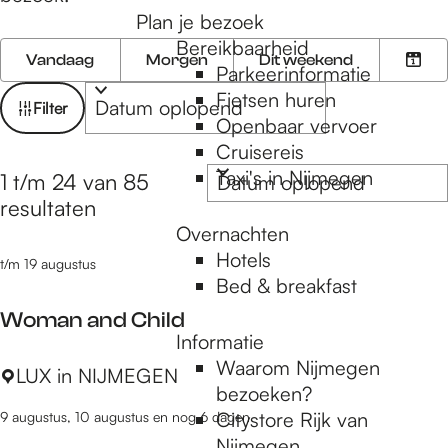
e
Plan je bezoek
Bereikbaarheid
W
W
S
Vandaag
Morgen
Dit weekend
Parkeerinformatie
K
a
o
a
Fietsen huren
i
n
r
t
Filter
Openbaar vervoer
e
n
t
z
Cruisereis
s
e
e
o
S
Taxi's in Nijmegen
d
e
e
1 t/m 24 van 85
o
e
a
r
r
resultaten
r
t
o
Overnachten
k
t
u
p
Hotels
j
t/m 19 augustus
e
m
:
Bed & breakfast
e
e
Woman and Child
r
Informatie
o
Waarom Nijmegen
W
LUX in NIJMEGEN
p
bezoeken?
o
:
Citystore Rijk van
9 augustus, 10 augustus en nog 6 dagen
m
Nijmegen