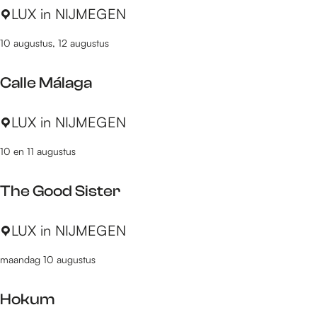
E
LUX in NIJMEGEN
l
a
t
10 augustus, 12 augustus
g
j
l
e
Calle Málaga
e
(
s
9
C
LUX in NIJMEGEN
o
+
a
f
)
10 en 11 augustus
l
t
l
h
The Good Sister
e
e
M
R
T
LUX in NIJMEGEN
á
e
h
l
p
maandag 10 augustus
e
a
u
G
g
b
Hokum
o
a
l