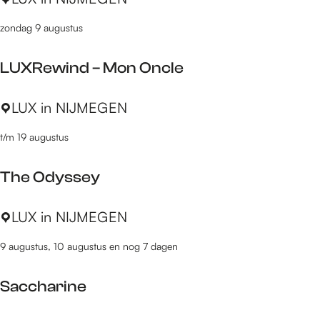
e
R
r
t
r
e
zondag 9 augustus
i
e
d
-
m
w
r
LUXRewind – Mon Oncle
a
e
e
v
n
l
L
LUX in NIJMEGEN
e
e
e
U
r
n
a
t/m 19 augustus
X
a
s
s
R
t
e
The Odyssey
e
a
)
w
d
(
T
LUX in NIJMEGEN
i
A
h
n
9 augustus, 10 augustus en nog 7 dagen
L
e
d
)
O
–
Saccharine
d
M
y
o