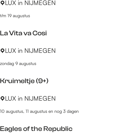
S
LUX in NIJMEGEN
s
n
a
s
O
t/m 19 augustus
c
e
n
c
y
c
La Vita va Cosi
h
l
a
e
L
LUX in NIJMEGEN
r
a
i
zondag 9 augustus
V
n
i
e
Kruimeltje (9+)
t
a
K
LUX in NIJMEGEN
v
r
a
10 augustus, 11 augustus en nog 3 dagen
u
C
i
o
Eagles of the Republic
m
s
e
i