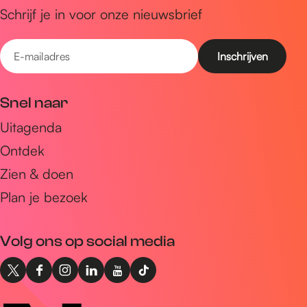
e
Schrijf je in voor onze nieuwsbrief
n
E
-
m
Snel naar
a
Uitagenda
i
Ontdek
l
a
Zien & doen
d
Plan je bezoek
r
e
Volg ons op social media
s
X
F
I
L
Y
T
I
a
n
i
o
i