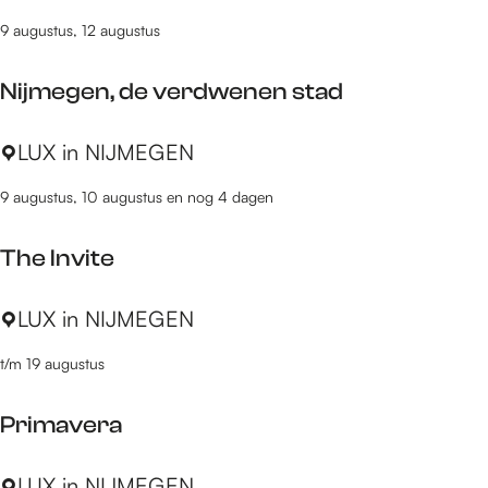
i
s
v
9 augustus, 12 augustus
l
t
e
d
o
r
Nijmegen, de verdwenen stad
F
p
d
o
h
w
N
LUX in NIJMEGEN
x
e
e
i
e
r
n
9 augustus, 10 augustus en nog 4 dagen
j
s
s
e
m
n
The Invite
e
k
g
n
T
LUX in NIJMEGEN
e
u
h
n
f
t/m 19 augustus
e
,
f
I
d
e
Primavera
n
e
l
v
v
(
P
LUX in NIJMEGEN
i