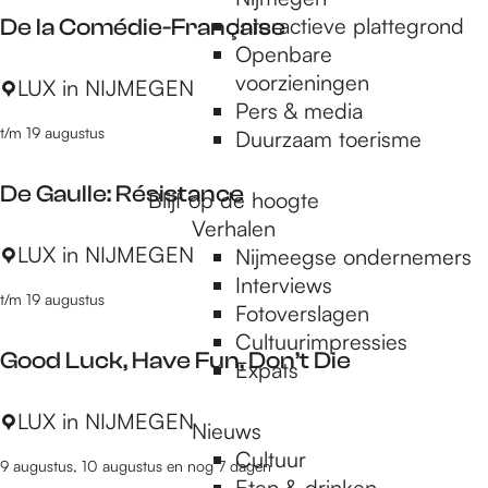
a
Interactieve plattegrond
De la Comédie-Française
n
Openbare
a
voorzieningen
D
LUX in NIJMEGEN
n
Pers & media
e
d
t/m 19 augustus
Duurzaam toerisme
l
C
a
h
De Gaulle: Résistance
C
Blijf op de hoogte
i
o
Verhalen
l
D
LUX in NIJMEGEN
m
Nijmeegse ondernemers
d
e
é
Interviews
t/m 19 augustus
G
d
Fotoverslagen
a
i
Cultuurimpressies
Good Luck, Have Fun, Don’t Die
u
e
Expats
l
-
G
LUX in NIJMEGEN
l
F
Nieuws
o
e
r
Cultuur
9 augustus, 10 augustus en nog 7 dagen
o
:
a
Eten & drinken