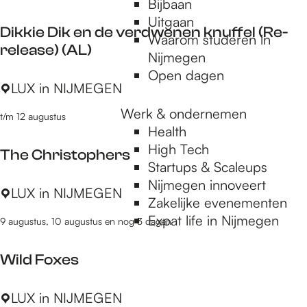
t
Bijbaan
i
’
h
Uitgaan
r
t
Dikkie Dik en de verdwenen knuffel (Re-
e
Waarom studeren in
l
D
release) (AL)
r
Nijmegen
s
i
Open dagen
e
D
LUX in NIJMEGEN
i
Werk & ondernemen
t/m 12 augustus
k
Health
k
High Tech
The Christophers
i
Startups & Scaleups
e
Nijmegen innoveert
T
LUX in NIJMEGEN
D
Zakelijke evenementen
h
i
Expat life in Nijmegen
9 augustus, 10 augustus en nog 3 dagen
e
k
C
e
Wild Foxes
h
n
r
d
W
LUX in NIJMEGEN
i
e