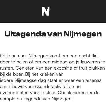
G
a
n
Uitagenda van Nijmegen
a
a
r
d
Of je nu naar Nijmegen komt om een nacht flink
e
door te halen of om een middag op je lauweren te
h
rusten. Genieten van een expositie of fruit plukken
o
bij de boer. Bij het krieken van
m
iedere Nijmeegse dag staat er weer een arsenaal
e
aan nieuwe verrassende activiteiten en
p
evenementen voor je klaar. Check hieronder de
a
complete uitagenda van Nijmegen!
g