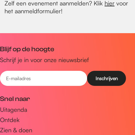
Zelf een evenement aanmelden? Klik
hier
voor
het aanmeldformulier!
Blijf op de hoogte
Schrijf je in voor onze nieuwsbrief
E
-
m
Snel naar
a
Uitagenda
i
Ontdek
l
a
Zien & doen