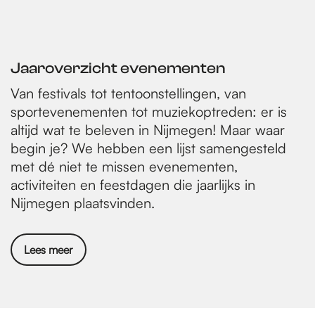
H
+
a
i
a
a
n
a
a
a
a
a
g
i
)
l
g
a
e
t
t
e
n
Jaaroverzicht evenementen
e
p
d
Van festivals tot tentoonstellingen, van
r
a
e
sportevenementen tot muziekoptreden: er is
g
p
altijd wat te beleven in Nijmegen! Maar waar
i
a
begin je? We hebben een lijst samengesteld
met dé niet te missen evenementen,
n
g
activiteiten en feestdagen die jaarlijks in
a
i
Nijmegen plaatsvinden.
n
a
Lees meer