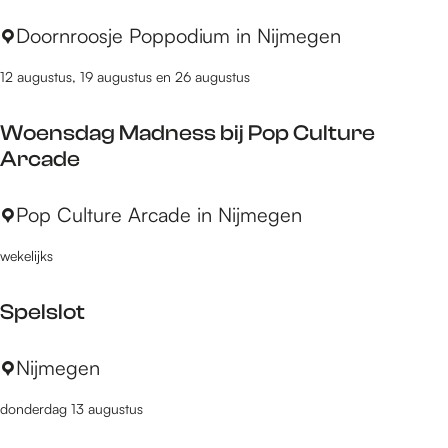
o
C
Doornroosje Poppodium in Nijmegen
p
o
:
12 augustus, 19 augustus en 26 augustus
r
y
Woensdag Madness bij Pop Culture
H
Arcade
e
n
W
Pop Culture Arcade in Nijmegen
r
o
y
wekelijks
e
&
n
T
Spelslot
s
h
d
e
S
Nijmegen
a
F
p
g
u
donderdag 13 augustus
e
M
n
l
a