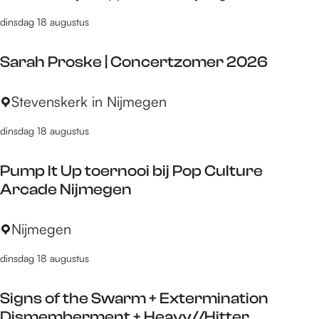
i
n
dinsdag 18 augustus
l
c
c
h
Sarah Proske | Concertzomer 2026
o
a
l
S
Stevenskerk in Nijmegen
l
a
e
dinsdag 18 augustus
r
n
a
g
Pump It Up toernooi bij Pop Culture
h
e
Arcade Nijmegen
P
r
P
Nijmegen
o
u
s
dinsdag 18 augustus
m
k
p
e
Signs of the Swarm + Extermination
I
|
Dismemberment + Heavy//Hitter