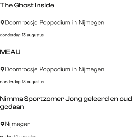
k
The Ghost Inside
s
d
A
l
n
p
T
Doornroosje Poppodium in Nijmegen
o
e
o
h
t
s
s
donderdag 13 augustus
e
s
t
G
b
l
MEAU
h
i
e
o
j
s
M
Doornroosje Poppodium in Nijmegen
s
P
E
t
o
donderdag 13 augustus
A
I
p
U
n
C
Nimma Sportzomer Jong geleerd en oud
s
u
gedaan
i
l
d
t
N
Nijmegen
e
u
i
r
vrijdag 14 augustus