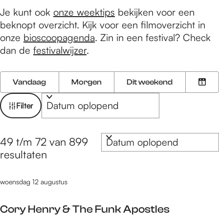
e
Je kunt ook
onze weektips
bekijken voor een
beknopt overzicht. Kijk voor een filmoverzicht in
onze
bioscoopagenda
. Zin in een festival? Check
dan de
festivalwijzer
.
W
W
S
Vandaag
Morgen
Dit weekend
K
a
o
a
i
n
r
t
Filter
e
n
t
z
s
e
e
o
S
d
e
e
49 t/m 72 van 899
o
e
a
r
r
resultaten
r
t
o
k
t
u
p
j
woensdag 12 augustus
e
m
:
e
e
Cory Henry & The Funk Apostles
r