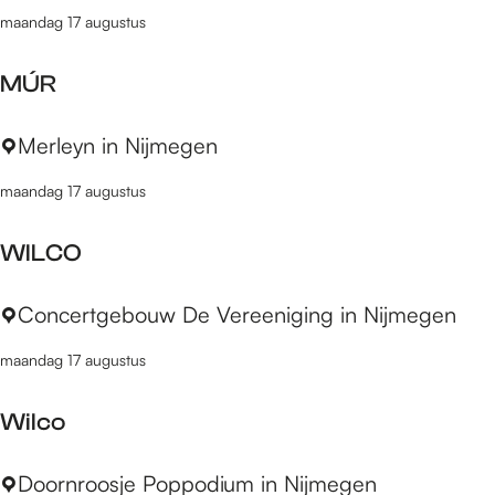
n
b
i
maandag 17 augustus
t
o
e
r
t
v
MÚR
o
h
e
w
l
M
Merleyn in Nijmegen
e
i
Ú
e
n
maandag 17 augustus
R
k
g
-
e
WILCO
1
n
0
,
W
Concertgebouw De Vereeniging in Nijmegen
s
k
I
e
l
maandag 17 augustus
L
c
e
C
o
i
Wilco
O
n
e
d
n
W
Doornroosje Poppodium in Nijmegen
e