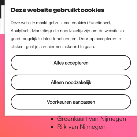
Nijmegen-Zuid
Deze website gebruikt cookies
Nijmegen-Nieuw-West
Z
K
Nijmegen-Oud-West
o
a
M
Deze website maakt gebruik van cookies (Functioneel,
Dukenburg
e
a
Analytisch, Marketing) die noodzakelijk zijn om de website zo
e
Lindenholt
G
k
r
goed mogelijk te laten functioneren. Door op accepteren te
n
e
t
klikken, geef je aan hiermee akkoord te gaan.
u
Historie
n
a
De oudste stad van
Alles accepteren
Nederland
Historische tijdlijn
n
Alleen noodzakelijk
Romeinse Limes
Vrede van Nijmegen Penning
a
Voorkeuren aanpassen
Natuur in Nijmegen
Groenkaart van Nijmegen
a
Rijk van Nijmegen