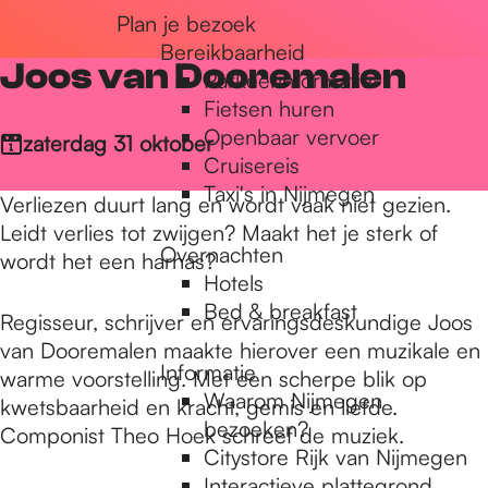
Plan je bezoek
r
Bereikbaarheid
Joos van Dooremalen
Parkeerinformatie
d
Fietsen huren
Openbaar vervoer
zaterdag 31 oktober
Cruisereis
e
Taxi's in Nijmegen
Verliezen duurt lang en wordt vaak niet gezien.
Leidt verlies tot zwijgen? Maakt het je sterk of
Overnachten
h
wordt het een harnas?
Hotels
Bed & breakfast
Regisseur, schrijver en ervaringsdeskundige Joos
o
van Dooremalen maakte hierover een muzikale en
Informatie
warme voorstelling. Met een scherpe blik op
Waarom Nijmegen
kwetsbaarheid en kracht, gemis en liefde.
m
bezoeken?
Componist Theo Hoek schreef de muziek.
Citystore Rijk van Nijmegen
Interactieve plattegrond