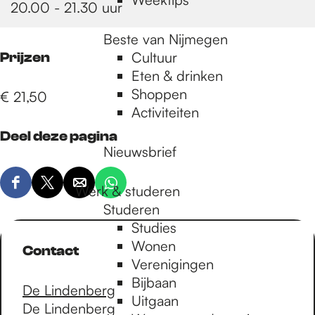
20.00 - 21.30 uur
Beste van Nijmegen
Cultuur
Prijzen
Eten & drinken
Shoppen
€ 21,50
Activiteiten
Deel deze pagina
Nieuwsbrief
D
D
D
D
Werk & studeren
e
e
e
e
Studeren
e
e
e
e
Studies
l
l
l
l
Wonen
Contact
d
d
d
d
Verenigingen
e
e
e
e
Bijbaan
De Lindenberg
z
z
z
z
Uitgaan
De Lindenberg