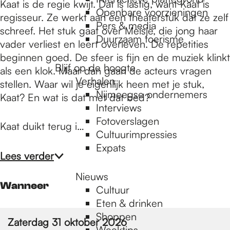
e
Kaat is de regie kwijt. Dat is lastig, want Kaat is
Openbare voorzieningen
regisseur. Ze werkt aan een theaterstuk dat ze zelf
Pers & media
schreef. Het stuk gaat over Meisje, die jong haar
p
Duurzaam toerisme
vader verliest en leert overleven. De repetities
beginnen goed. De sfeer is fijn en de muziek klinkt
Blijf op de hoogte
als een klok. Maar dan gaan de acteurs vragen
a
Verhalen
stellen. Waar wil je eigenlijk heen met je stuk,
Nijmeegse ondernemers
Kaat? En wat is dat met dat bed?
g
Interviews
Fotoverslagen
Kaat duikt terug i…
Cultuurimpressies
e
Expats
Lees verder
Nieuws
Wanneer
Cultuur
Eten & drinken
Shoppen
Zaterdag 31 oktober 2026
Weektips