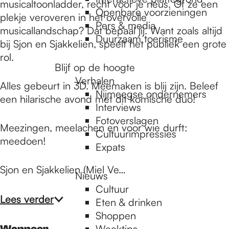
e
musicaltoonladder, recht voor je neus. Of ze een
Openbare voorzieningen
plekje veroveren in het overvolle
Pers & media
musicallandschap? Dat bepaal jij. Want zoals altijd
p
Duurzaam toerisme
bij Sjon en Sjakkelien, speelt het publiek een grote
rol.
Blijf op de hoogte
a
Verhalen
Alles gebeurt in 3D. Meemaken is blij zijn. Beleef
Nijmeegse ondernemers
een hilarische avond met dit komische duo!
g
Interviews
Fotoverslagen
Meezingen, meelachen en voor wie durft:
Cultuurimpressies
meedoen!
e
Expats
Sjon en Sjakkelien (Miel Ve…
Nieuws
Cultuur
Lees verder
Eten & drinken
Shoppen
Weektips
Wanneer