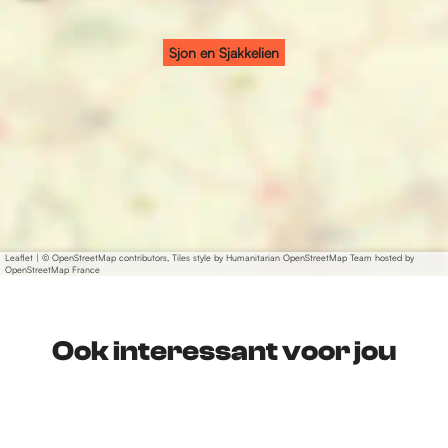
n
e
i
n
e
Sjon en Sjakkelien
n
Leaflet
|
© OpenStreetMap contributors, Tiles style by Humanitarian OpenStreetMap Team hosted by
OpenStreetMap France
Ook interessant voor jou