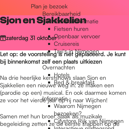
Plan je bezoek
r
Bereikbaarheid
Sjon en Sjakkelien
Parkeerinformatie
d
Fietsen huren
Openbaar vervoer
zaterdag 31 oktober
Cruisereis
e
Taxi's in Nijmegen
Let op: de voorstelling is niet geplaceerd. Je kunt
bij binnenkomst zelf een plaats uitkiezen
Overnachten
h
Hotels
Na drie heerlijke kerstshows slaan Sjon en
Bed & breakfast
Sjakkelien een nieuwe weg in: ze maken een
o
(parodie op een) musical. En ook daarmee komen
Informatie
ze voor het vierde jaar op rij naar Wijchen!
Waarom Nijmegen
m
bezoeken?
Samen met hun broer Sjaak als muzikale
Citystore Rijk van Nijmegen
begeleiding zetten ze de eerste stappen op de
Interactieve plattegrond