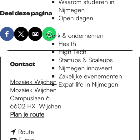
Waarom studeren in
Nijmegen
Deel deze pagina
Open dagen
Werk & ondernemen
D
D
D
D
Health
e
e
e
e
High Tech
e
e
e
e
Startups & Scaleups
l
l
l
l
Contact
Nijmegen innoveert
d
d
d
d
Zakelijke evenementen
e
e
e
e
Mozaïek Wijchen
Expat life in Nijmegen
z
z
z
z
Mozaïek Wijchen
e
e
e
e
Campuslaan 6
p
p
p
p
6602 HX
Wijchen
a
a
a
a
n
Plan je route
g
g
g
g
a
i
i
i
i
a
n
Route
n
n
n
n
r
a
n
E-mail