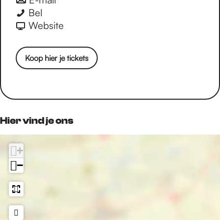
a
a
a
a
S
S
a
a
Bel
o
o
o
o
j
j
r
a
v
Website
p
p
p
p
o
o
S
r
a
F
X
e
W
n
n
j
S
n
a
-
h
Koop hier je tickets
e
e
o
j
S
c
m
a
n
n
n
o
j
e
a
t
S
S
e
n
o
b
i
s
j
j
n
e
n
o
l
A
a
a
S
n
e
o
p
Hier vind je ons
k
k
j
S
n
k
p
k
k
a
j
S
+
e
e
k
a
j
l
−
l
k
k
a
i
i
e
k
k
e
e
l
e
k
n
n
i
l
e
e
i
l