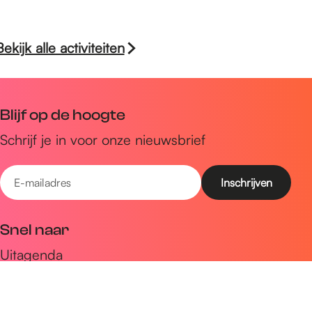
Bekijk alle activiteiten
Blijf op de hoogte
Schrijf je in voor onze nieuwsbrief
E
-
m
Snel naar
a
Uitagenda
i
Ontdek
l
a
Zien & doen