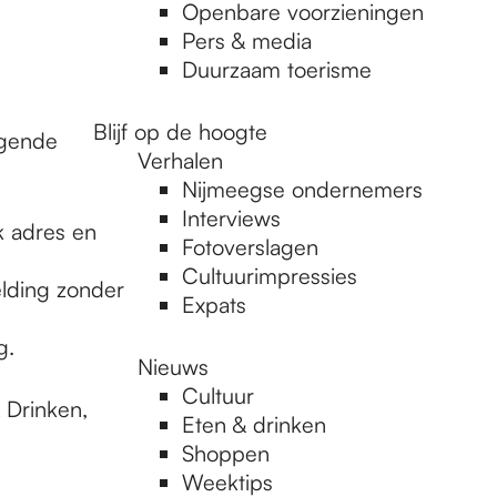
Openbare voorzieningen
Pers & media
Duurzaam toerisme
Blijf op de hoogte
lgende
Verhalen
Nijmeegse ondernemers
Interviews
k adres en
Fotoverslagen
Cultuurimpressies
lding zonder
Expats
g.
Nieuws
Cultuur
 Drinken,
Eten & drinken
Shoppen
Weektips