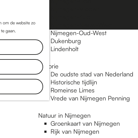
Nijmegen-Oost
Nijmegen-Midden
Z
K
Nijmegen-Zuid
o
a
M
jn om de website zo
Nijmegen-Nieuw-West
e
a
 te gaan.
e
Nijmegen-Oud-West
k
r
Dukenburg
n
e
t
Lindenholt
u
n
Historie
De oudste stad van Nederland
Historische tijdlijn
Romeinse Limes
Vrede van Nijmegen Penning
Natuur in Nijmegen
Groenkaart van Nijmegen
Rijk van Nijmegen