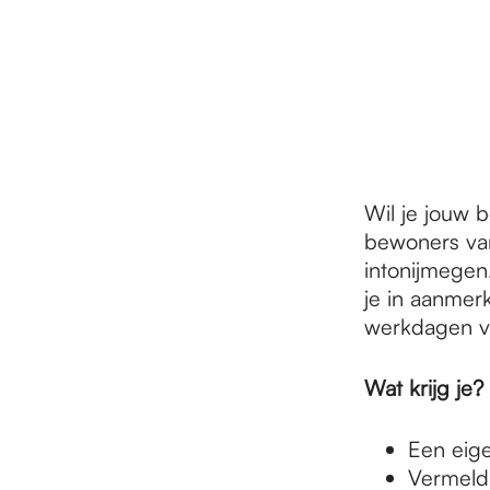
r
d
e
Wil je jouw b
bewoners van
h
intonijmegen
je in aanmerk
werkdagen ve
o
Wat krijg je?
m
Een eige
Vermeldi