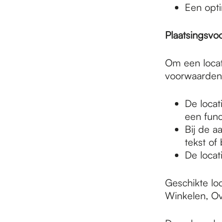
e
Een opt
p
Plaatsingsvo
Om een locat
a
voorwaarden
De locat
g
een func
Bij de a
e
tekst of 
De locat
Geschikte lo
Winkelen, Ov