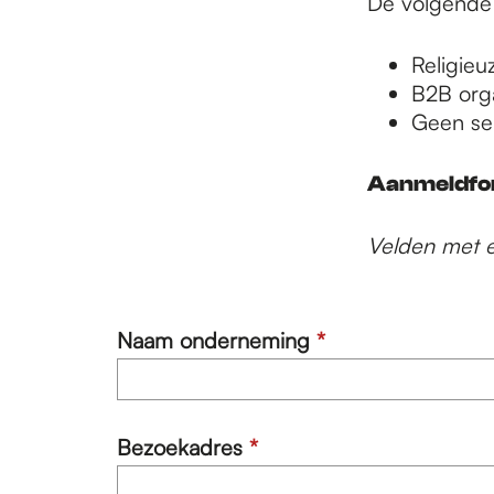
De volgende
Religieuz
B2B orga
Geen ser
Aanmeldfo
Velden met ee
v
Naam onderneming
*
e
r
p
v
Bezoekadres
*
l
e
i