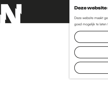
Deze website 
Deze website maakt geb
goed mogelijk te laten
G
a
n
a
a