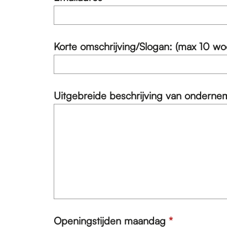
l
t
e
i
r
c
p
h
Korte omschrijving/Slogan: (max 10 w
l
t
i
c
h
Uitgebreide beschrijving van ondern
t
v
Openingstijden maandag
*