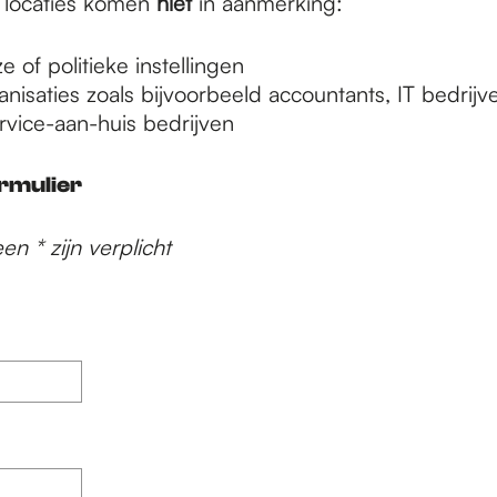
 locaties komen
niet
in aanmerking:
e of politieke instellingen
nisaties zoals bijvoorbeeld accountants, IT bedrijve
vice-aan-huis bedrijven
rmulier
n * zijn verplicht