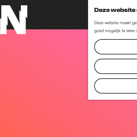
Deze website 
Deze website maakt geb
goed mogelijk te laten
G
a
n
a
a