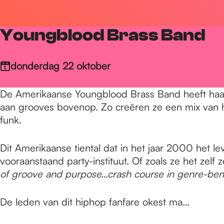
r
Youngblood Brass Band
d
donderdag 22 oktober
e
De Amerikaanse Youngblood Brass Band heeft haar 
aan grooves bovenop. Zo creëren ze een mix van hip
h
funk.
Dit Amerikaanse tiental dat in het jaar 2000 het l
o
vooraanstaand party-instituut. Of zoals ze het zelf
of groove and purpose…crash course in genre-ben
m
De leden van dit hiphop fanfare okest ma…