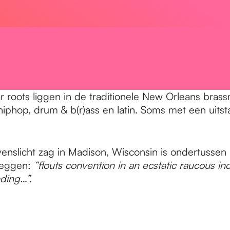
roots liggen in de traditionele New Orleans brass
hop, drum & b(r)ass en latin. Soms met een uitstap
evenslicht zag in Madison, Wisconsin is ondertussen
 zeggen:
“flouts convention in an ecstatic raucous
ding…”.