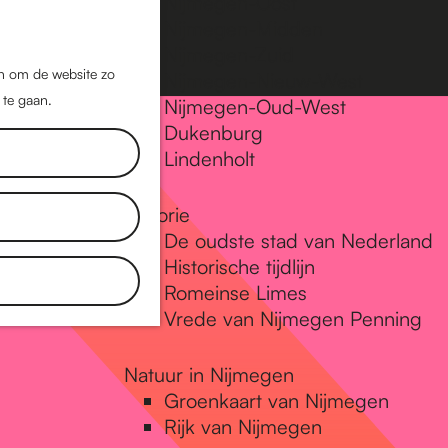
Nijmegen-Oost
Nijmegen-Midden
Z
K
Nijmegen-Zuid
o
a
M
jn om de website zo
Nijmegen-Nieuw-West
e
a
 te gaan.
e
Nijmegen-Oud-West
k
r
Dukenburg
n
e
t
Lindenholt
u
n
Historie
De oudste stad van Nederland
Historische tijdlijn
Romeinse Limes
Vrede van Nijmegen Penning
Natuur in Nijmegen
Groenkaart van Nijmegen
Rijk van Nijmegen