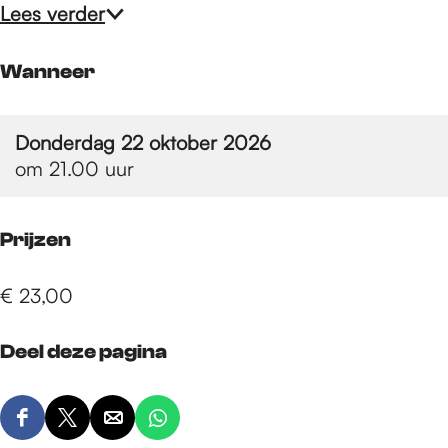
e
Lees verder
p
Wanneer
a
Donderdag 22 oktober 2026
om 21.00 uur
g
Prijzen
e
€ 23,00
Deel deze pagina
D
D
D
D