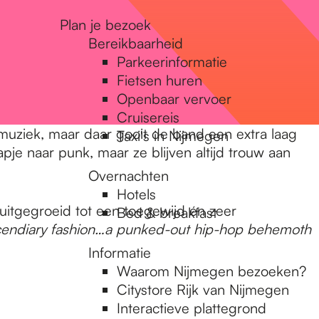
Plan je bezoek
Bereikbaarheid
Parkeerinformatie
Fietsen huren
Openbaar vervoer
Cruisereis
muziek, maar daar gooit de band een extra laag
Taxi's in Nijmegen
je naar punk, maar ze blijven altijd trouw aan
Overnachten
Hotels
 uitgegroeid tot een toegewijd én zeer
Bed & breakfast
 incendiary fashion…a punked-out hip-hop behemoth
Informatie
Waarom Nijmegen bezoeken?
Citystore Rijk van Nijmegen
Interactieve plattegrond