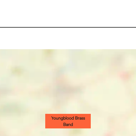
Youngblood Brass
Band