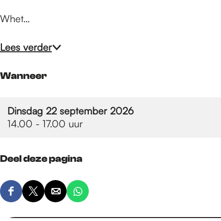
e
Whet…
p
Lees verder
a
Wanneer
g
Dinsdag 22 september 2026
14.00 - 17.00 uur
e
Deel deze pagina
D
D
D
D
e
e
e
e