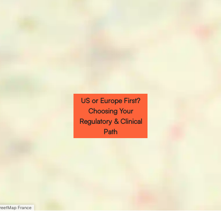
US or Europe First?
Choosing Your
Regulatory & Clinical
Path
treetMap France