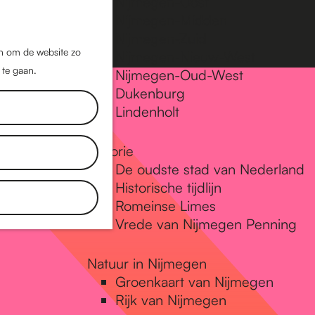
Nijmegen-Oost
Nijmegen-Midden
Z
K
Nijmegen-Zuid
o
a
M
jn om de website zo
Nijmegen-Nieuw-West
e
a
 te gaan.
e
Nijmegen-Oud-West
k
r
Dukenburg
n
e
t
Lindenholt
u
n
Historie
De oudste stad van Nederland
Historische tijdlijn
Romeinse Limes
Vrede van Nijmegen Penning
Natuur in Nijmegen
Groenkaart van Nijmegen
Rijk van Nijmegen