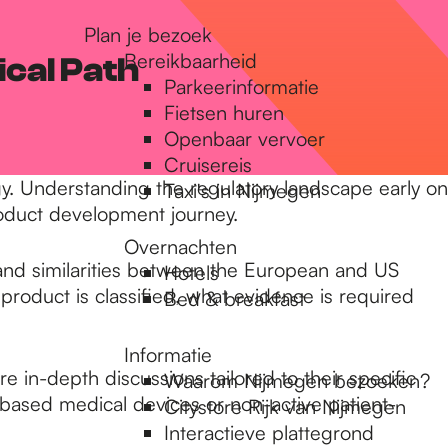
Plan je bezoek
Bereikbaarheid
ical Path
Parkeerinformatie
Fietsen huren
Openbaar vervoer
Cruisereis
y. Understanding the regulatory landscape early on
Taxi's in Nijmegen
roduct development journey.
Overnachten
 and similarities between the European and US
Hotels
product is classified, what evidence is required
Bed & breakfast
Informatie
e in-depth discussions tailored to their specific
Waarom Nijmegen bezoeken?
I-based medical devices or non-active patient-
Citystore Rijk van Nijmegen
Interactieve plattegrond