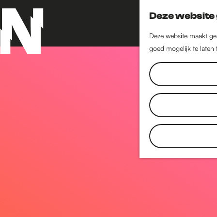
Deze website 
Deze website maakt geb
goed mogelijk te laten
G
a
n
a
a