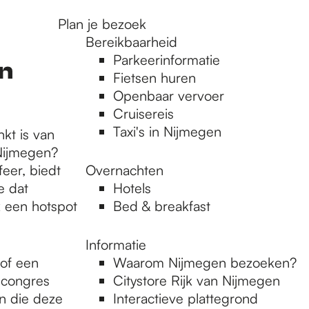
Plan je bezoek
Bereikbaarheid
Parkeerinformatie
en
Fietsen huren
Openbaar vervoer
Cruisereis
Taxi's in Nijmegen
nkt is van
 Nijmegen?
feer, biedt
Overnachten
e dat
Hotels
k een hotspot
Bed & breakfast
Informatie
 of een
Waarom Nijmegen bezoeken?
 congres
Citystore Rijk van Nijmegen
en die deze
Interactieve plattegrond