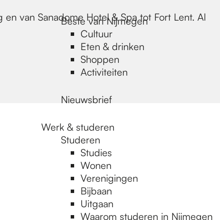
rg en van Sanadome Hotel & Spa tot Fort Lent. Al
Beste van Nijmegen
Cultuur
Eten & drinken
Shoppen
Activiteiten
Nieuwsbrief
Werk & studeren
Studeren
Studies
Wonen
Verenigingen
Bijbaan
Uitgaan
Waarom studeren in Nijmegen