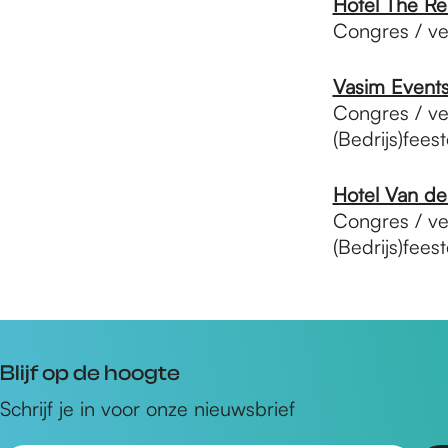
Hotel The Re
Congres / ve
Vasim Event
Congres / v
(Bedrijs)fee
Hotel Van de
Congres / ve
(Bedrijs)fee
Blijf op de hoogte
Schrijf je in voor onze nieuwsbrief