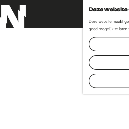
Deze website 
Deze website maakt geb
goed mogelijk te laten
G
a
n
a
a