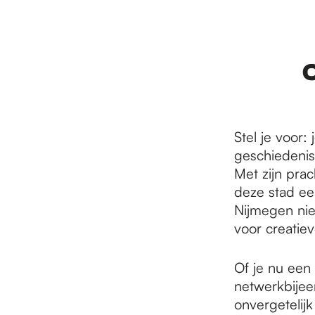
r
d
C
e
Stel je voor:
geschiedenis
h
Met zijn prac
deze stad ee
Nijmegen nie
o
voor creatie
m
Of je nu een
netwerkbijee
onvergetelij