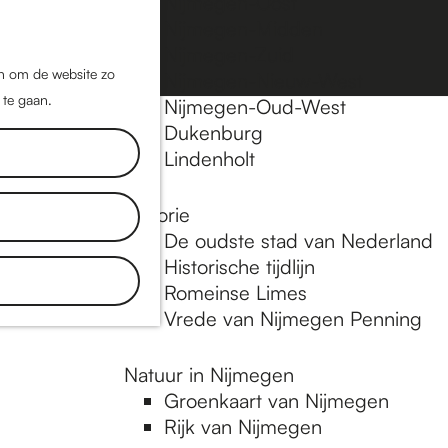
Nijmegen-Oost
Nijmegen-Midden
Z
K
Nijmegen-Zuid
o
a
M
jn om de website zo
Nijmegen-Nieuw-West
e
a
 te gaan.
e
Nijmegen-Oud-West
k
r
Dukenburg
n
e
t
Lindenholt
u
n
Historie
De oudste stad van Nederland
Historische tijdlijn
Romeinse Limes
Vrede van Nijmegen Penning
Natuur in Nijmegen
Groenkaart van Nijmegen
Rijk van Nijmegen