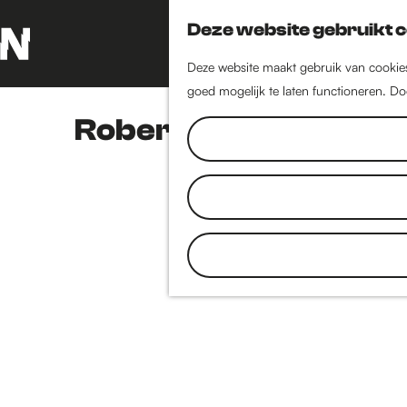
Deze website gebruikt 
Deze website maakt gebruik van cookies 
G
goed mogelijk te laten functioneren. Do
a
n
Robert de Zwart
a
a
r
d
e
h
o
m
e
p
a
g