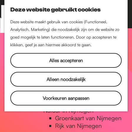
Nijmegen-Zuid
Nijmegen-Nieuw-West
Deze website gebruikt cookies
Z
K
Nijmegen-Oud-West
o
a
M
Deze website maakt gebruik van cookies (Functioneel,
Dukenburg
e
a
Analytisch, Marketing) die noodzakelijk zijn om de website zo
e
Lindenholt
G
k
r
goed mogelijk te laten functioneren. Door op accepteren te
n
e
t
klikken, geef je aan hiermee akkoord te gaan.
Historie
u
n
De oudste stad van
a
Alles accepteren
Nederland
Historische tijdlijn
n
Romeinse Limes
Alleen noodzakelijk
Vrede van Nijmegen
Penning
a
Voorkeuren aanpassen
Natuur in Nijmegen
Groenkaart van Nijmegen
a
Rijk van Nijmegen