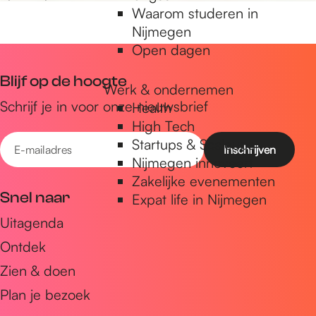
e
Waarom studeren in
s
Nijmegen
Open dagen
Blijf op de hoogte
Werk & ondernemen
Schrijf je in voor onze nieuwsbrief
Health
High Tech
E
Startups & Scaleups
-
Nijmegen innoveert
Zakelijke evenementen
m
Snel naar
Expat life in Nijmegen
a
Uitagenda
i
Ontdek
l
a
Zien & doen
d
Plan je bezoek
r