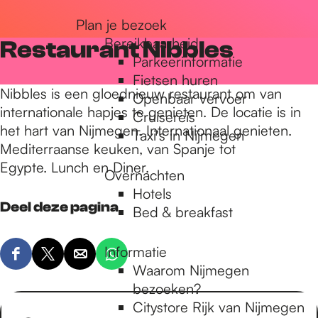
r
Plan je bezoek
Bereikbaarheid
Restaurant Nibbles
Parkeerinformatie
d
Fietsen huren
Nibbles is een gloednieuw restaurant om van
Openbaar vervoer
internationale hapjes te genieten. De locatie is in
Cruisereis
e
het hart van Nijmegen. Internationaal genieten.
Taxi's in Nijmegen
Mediterraanse keuken, van Spanje tot
Egypte. Lunch en Diner.
h
Overnachten
Hotels
Deel deze pagina
Bed & breakfast
o
Informatie
D
D
D
D
m
Waarom Nijmegen
e
e
e
e
bezoeken?
e
e
e
e
Citystore Rijk van Nijmegen
l
l
l
l