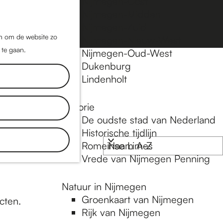
Nijmegen-Oost
Nijmegen-Midden
Z
K
Nijmegen-Zuid
o
a
M
jn om de website zo
Nijmegen-Nieuw-West
e
a
 te gaan.
e
Nijmegen-Oud-West
k
r
Dukenburg
n
e
t
Lindenholt
u
n
Historie
De oudste stad van Nederland
Historische tijdlijn
Romeinse Limes
Vrede van Nijmegen Penning
Natuur in Nijmegen
Groenkaart van Nijmegen
cten.
Rijk van Nijmegen