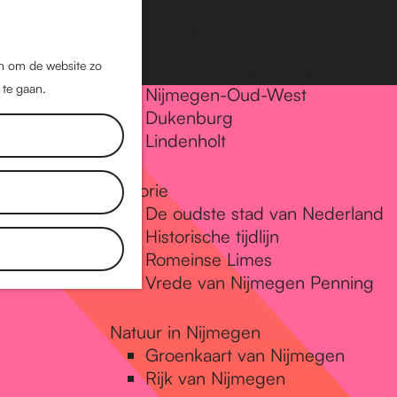
Nijmegen-Oost
Nijmegen-Midden
Z
K
Nijmegen-Zuid
o
a
M
jn om de website zo
Nijmegen-Nieuw-West
e
a
 te gaan.
e
Nijmegen-Oud-West
k
r
Dukenburg
n
e
t
Lindenholt
u
n
Historie
De oudste stad van Nederland
Historische tijdlijn
Romeinse Limes
Vrede van Nijmegen Penning
Natuur in Nijmegen
Groenkaart van Nijmegen
Rijk van Nijmegen