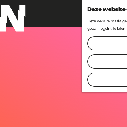
Deze website 
Deze website maakt geb
goed mogelijk te laten
G
a
n
a
a