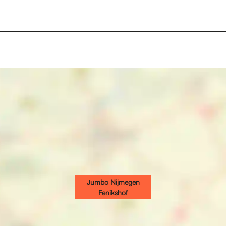
Jumbo Nijmegen
Fenikshof