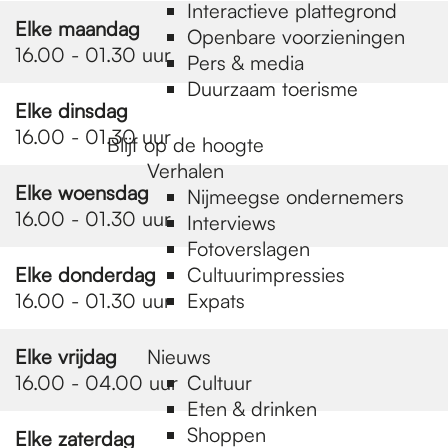
e
Interactieve plattegrond
Elke maandag
Openbare voorzieningen
16.00 - 01.30 uur
Pers & media
p
Duurzaam toerisme
Elke dinsdag
16.00 - 01.30 uur
a
Blijf op de hoogte
Verhalen
Elke woensdag
Nijmeegse ondernemers
g
16.00 - 01.30 uur
Interviews
Fotoverslagen
Elke donderdag
Cultuurimpressies
e
16.00 - 01.30 uur
Expats
Elke vrijdag
Nieuws
16.00 - 04.00 uur
Cultuur
Eten & drinken
Shoppen
Elke zaterdag