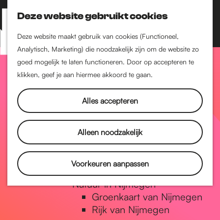
Nijmegen-Zuid
Nijmegen-Nieuw-West
Deze website gebruikt cookies
Z
K
Nijmegen-Oud-West
o
a
M
Deze website maakt gebruik van cookies (Functioneel,
Dukenburg
e
a
Analytisch, Marketing) die noodzakelijk zijn om de website zo
e
Lindenholt
G
k
r
goed mogelijk te laten functioneren. Door op accepteren te
n
e
t
klikken, geef je aan hiermee akkoord te gaan.
Historie
u
n
De oudste stad van
a
Alles accepteren
Nederland
Historische tijdlijn
n
Romeinse Limes
Alleen noodzakelijk
Vrede van Nijmegen
Penning
a
Voorkeuren aanpassen
Natuur in Nijmegen
Groenkaart van Nijmegen
a
Rijk van Nijmegen