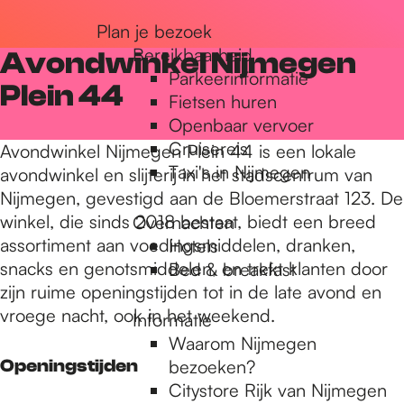
r
Plan je bezoek
Bereikbaarheid
Avondwinkel Nijmegen
Parkeerinformatie
d
Plein 44
Fietsen huren
Openbaar vervoer
Cruisereis
e
Avondwinkel Nijmegen Plein 44 is een lokale
Taxi's in Nijmegen
avondwinkel en slijterij in het stadscentrum van
Nijmegen, gevestigd aan de Bloemerstraat 123. De
h
winkel, die sinds 2018 bestaat, biedt een breed
Overnachten
assortiment aan voedingsmiddelen, dranken,
Hotels
snacks en genotsmiddelen, en trekt klanten door
Bed & breakfast
o
zijn ruime openingstijden tot in de late avond en
vroege nacht, ook in het weekend.
Informatie
m
Waarom Nijmegen
Openingstijden
bezoeken?
Citystore Rijk van Nijmegen