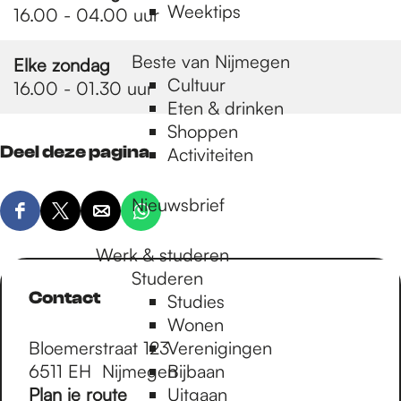
Weektips
16.00 - 04.00 uur
Beste van Nijmegen
Elke zondag
Cultuur
16.00 - 01.30 uur
Eten & drinken
Shoppen
Deel deze pagina
Activiteiten
Nieuwsbrief
D
D
D
D
e
e
e
e
Werk & studeren
e
e
e
e
Studeren
l
l
l
l
Contact
Studies
d
d
d
d
Wonen
e
e
e
e
Bloemerstraat 123
Verenigingen
z
z
z
z
6511 EH
Nijmegen
Bijbaan
e
e
e
e
n
Plan je route
Uitgaan