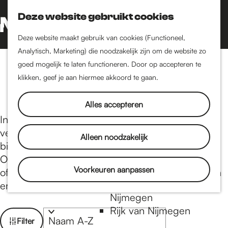
Nijmegen-Oud-West
Deze website gebruikt cookies
Dukenburg
Z
K
Lindenholt
o
a
G
M
Deze website maakt gebruik van cookies (Functioneel,
e
a
a
Analytisch, Marketing) die noodzakelijk zijn om de website zo
e
Historie
k
r
n
goed mogelijk te laten functioneren. Door op accepteren te
n
Lunchen
De oudste stad van
e
t
a
klikken, geef je aan hiermee akkoord te gaan.
u
Nederland
n
a
Historische tijdlijn
r
Alles accepteren
Romeinse Limes
d
In Nijmegen kun je lekker lunchen op een van de
Vrede van Nijmegen
e
vele terrassen in het centrum. De Nijmeegse
Alleen noodzakelijk
Penning
h
binnenstad heeft vele lunchrooms en brasseries.
o
Of je nu een broodje gezond, een gebakken eitje
m
Voorkeuren aanpassen
Natuur in Nijmegen
of een drie-gangen menu wil, voor elke lunch zijn
e
Groenkaart van
er verschillende restaurants en eetcafés.
p
Nijmegen
a
Rijk van Nijmegen
W
S
Filter
g
o