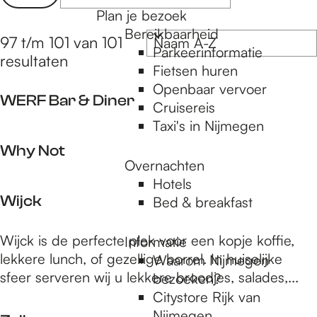
a
e
Plan je bezoek
r
t
Bereikbaarheid
t
S
97 t/m 101 van 101
z
Parkeerinformatie
e
o
resultaten
o
Fietsen huren
e
r
e
Openbaar vervoer
r
t
WERF Bar & Diner
Cruisereis
o
k
e
Taxi's in Nijmegen
p
e
j
W
:
r
Why Not
e
E
Overnachten
o
R
Hotels
p
W
F
Wijck
Bed & breakfast
:
h
B
y
a
W
Wijck is de perfecte plek voor een kopje koffie,
Informatie
N
r
i
lekkere lunch, of gezellige borrel. In huiselijke
Waarom Nijmegen
o
&
j
sfeer serveren wij u lekkere broodjes, salades,...
bezoeken?
t
D
c
Citystore Rijk van
i
k
Nijmegen