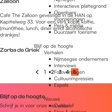
Zalloon
n
Interactieve plattegrond
e
Openbare
Z
r
Café The Zalloon gevestigd in de HAN op
voorzieningen
a
Kapittelweg 33. Voor een vers kopje koffie,
Pers & media
l
(munt)thee, lunch, diner en/of alcoholische
Duurzaam toerisme
l
drankjes!
o
Blijf op de hoogte
o
Zorba de Griek
Verhalen
n
Nijmeegse ondernemers
Z
Interviews
o
1
2
Fotoverslagen
3
4
5
G
G
G
G
G
H
r
Cultuurimpressies
a
a
a
a
a
u
b
Expats
a
n
n
n
n
n
i
d
Blijf op de hoogte
a
a
a
a
a
d
Nieuws
e
a
a
a
a
a
i
Schrijf je in voor onze nieuwsbrief
Cultuur
G
Eten & drinken