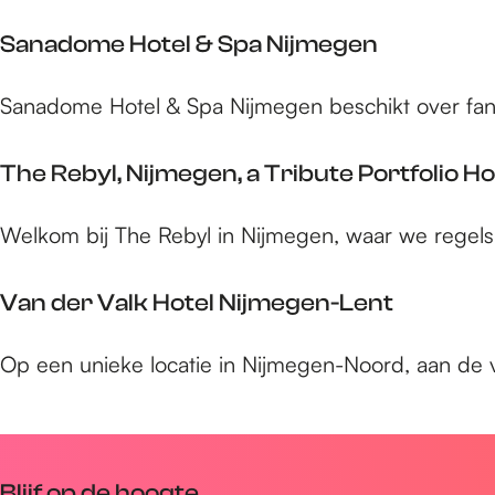
e
t
C
a
r
M
i
Sanadome Hotel & Spa Nijmegen
u
c
A
t
r
u
N
y
S
Sanadome Hotel & Spa Nijmegen beschikt over fantas
a
r
N
H
a
n
e
A
o
n
t
The Rebyl, Nijmegen, a Tribute Portfolio Ho
H
t
a
R
o
e
d
o
t
T
Welkom bij The Rebyl in Nijmegen, waar we regels h
l
o
z
e
h
m
e
l
e
Van der Valk Hotel Nijmegen-Lent
e
n
N
R
H
h
i
e
o
V
Op een unieke locatie in Nijmegen-Noord, aan de 
o
j
b
t
a
f
m
y
e
n
e
l
l
d
g
,
&
e
e
N
Blijf op de hoogte