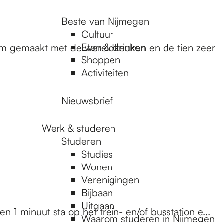
Beste van Nijmegen
Cultuur
Eten & drinken
aam gemaakt met de wereldkeuken en de tien zeer
Shoppen
Activiteiten
Nieuwsbrief
Werk & studeren
Studeren
Studies
Wonen
Verenigingen
Bijbaan
Uitgaan
 1 minuut sta op het trein- en/of busstation e...
Waarom studeren in Nijmegen