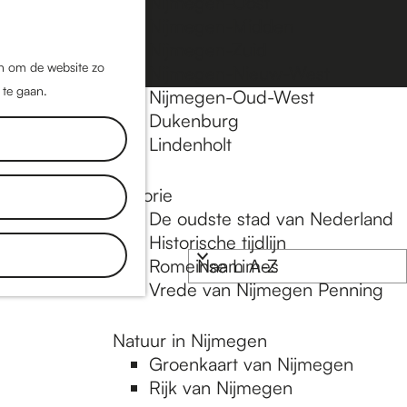
Nijmegen-Oost
Nijmegen-Midden
Z
K
Nijmegen-Zuid
o
a
M
jn om de website zo
Nijmegen-Nieuw-West
e
a
 te gaan.
e
Nijmegen-Oud-West
k
r
Dukenburg
n
e
t
Lindenholt
u
n
Historie
De oudste stad van Nederland
Historische tijdlijn
Romeinse Limes
Vrede van Nijmegen Penning
Natuur in Nijmegen
Groenkaart van Nijmegen
Rijk van Nijmegen