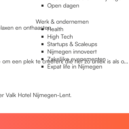
Open dagen
Werk & ondernemen
elaxen en onthaasten.
Health
High Tech
Startups & Scaleups
Nijmegen innoveert
Zakelijke evenementen
 een plek te creëren, die net zo uniek is als o...
Expat life in Nijmegen
r Valk Hotel Nijmegen-Lent.