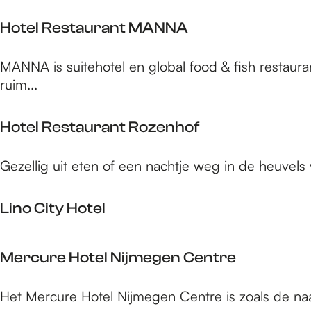
l
a
G
H
b
O
l
Hotel Restaurant MANNA
u
o
l
r
k
l
t
e
a
a
H
d
MANNA is suitehotel en global food & fish resta
e
n
d
o
e
ruim...
l
j
e
t
n
P
e
e
W
a
Hotel Restaurant Rozenhof
s
l
a
u
t
R
a
w
H
Gezellig uit eten of een nachtje weg in de heuvels
a
e
g
o
e
s
e
t
t
Lino City Hotel
t
n
e
e
a
l
u
L
R
Mercure Hotel Nijmegen Centre
r
i
e
a
n
s
M
Het Mercure Hotel Nijmegen Centre is zoals de naam
n
o
t