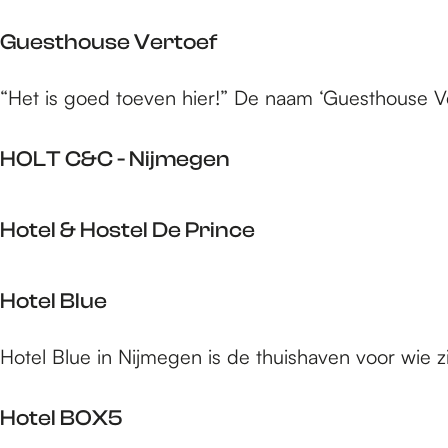
e
o
o
e
B
l
Guesthouse Vertoef
p
a
l
:
r
o
G
“Het is goed toeven hier!” De naam ‘Guesthouse Ver
b
H
u
a
o
e
r
HOLT C&C - Nijmegen
t
s
o
e
t
s
H
l
h
Hotel & Hostel De Prince
s
O
o
a
L
u
H
H
T
Hotel Blue
s
o
o
C
e
t
s
&
H
V
Hotel Blue in Nijmegen is de thuishaven voor wie zic
e
t
C
o
e
l
e
-
t
r
&
l
Hotel BOX5
N
e
t
H
N
i