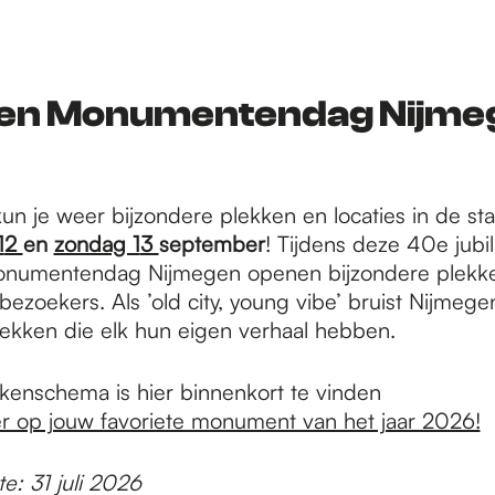
en Monumentendag Nijme
kun je weer bijzondere plekken en locaties in de s
1
2
en
zondag 1
3
september
! Tijdens deze 40e jubil
numentendag Nijmegen openen bijzondere plekk
ezoekers. Als ’old city, young vibe’ bruist Nijmeg
lekken die elk hun eigen verhaal hebben.
kenschema is hier binnenkort te vinden
r op jouw favoriete monument van het jaar 2026!
e: 31 juli 2026