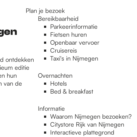
Plan je bezoek
Bereikbaarheid
Parkeerinformatie
gen
Fietsen huren
Openbaar vervoer
Cruisereis
Taxi's in Nijmegen
tad ontdekken
ieum editie
en hun
Overnachten
en van de
Hotels
Bed & breakfast
Informatie
Waarom Nijmegen bezoeken?
Citystore Rijk van Nijmegen
Interactieve plattegrond