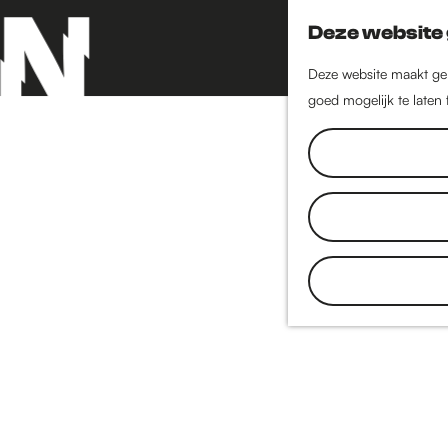
Deze website 
Deze website maakt geb
goed mogelijk te laten
G
a
n
a
a