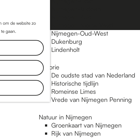
Nijmegen-Oost
Nijmegen-Midden
Z
K
Nijmegen-Zuid
o
a
M
jn om de website zo
Nijmegen-Nieuw-West
e
a
 te gaan.
e
Nijmegen-Oud-West
k
r
Dukenburg
n
e
t
Lindenholt
u
n
Historie
De oudste stad van Nederland
Historische tijdlijn
Romeinse Limes
Vrede van Nijmegen Penning
Natuur in Nijmegen
Groenkaart van Nijmegen
Rijk van Nijmegen