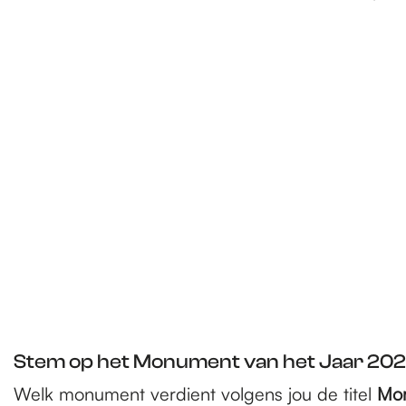
e
p
a
g
e
Stem op het Monument van het Jaar 20
Welk monument verdient volgens jou de titel
Mon