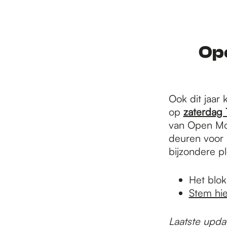
r
d
Op
e
Ook dit jaar 
op
zaterdag 
h
van Open Mo
deuren voor b
bijzondere p
o
Het blok
m
Stem hie
Laatste updat