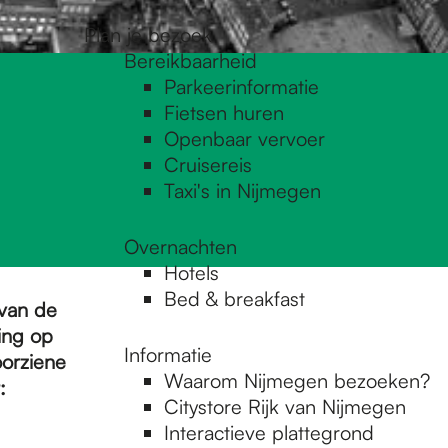
Plan je bezoek
Bereikbaarheid
Parkeerinformatie
Fietsen huren
Openbaar vervoer
Cruisereis
Taxi's in Nijmegen
Overnachten
Hotels
Bed & breakfast
van de
ing op
Informatie
orziene
Waarom Nijmegen bezoeken?
:
Citystore Rijk van Nijmegen
Interactieve plattegrond