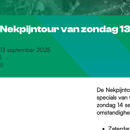
r
Nekpijntour van zondag 13
d
e
13 september 2025
|
|
|
h
o
De Nekpijnt
specials van
zondag 14 s
m
omstandighed
Zaterda