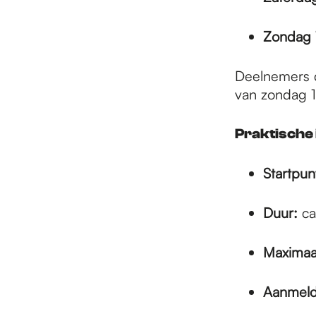
e
Zondag 
p
Deelnemers 
van zondag 1
a
Praktische 
g
Startpun
e
Duur:
ca.
Maximaa
Aanmelde