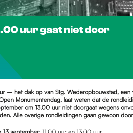
.00 uur gaat niet door
our – het dak op van Stg. Wederopbouwstad, een 
 Open Monumentendag, laat weten dat de rondleid
eptember om 13.00 uur niet doorgaat wegens onvo
en. Alle overige rondleidingen gaan gewoon door
g 13 september
: 11.00 uur en 13.00 uur