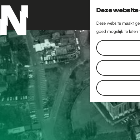
Deze website 
Deze website maakt geb
goed mogelijk te laten
G
a
n
a
a