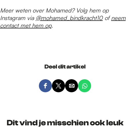
Meer weten over Mohamed? Volg hem op
Instagram via
@mohamed_bindkracht10
of
neem
contact met hem op
.
Deel dit artikel
D
D
D
D
e
e
e
e
e
e
e
e
l
l
l
l
d
d
d
d
Dit vind je misschien ook leuk
e
e
e
e