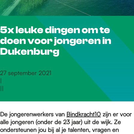
r
5x leuke dingen om te
d
doen voor jongeren in
e
Dukenburg
h
27 september 2021
|
|
|
o
m
De jongerenwerkers van
Bindkracht10
zijn er voor
alle jongeren (onder de 23 jaar) uit de wijk. Ze
ondersteunen jou bij al je talenten, vragen en