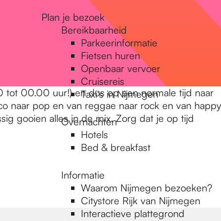
Plan je bezoek
Bereikbaarheid
Parkeerinformatie
Fietsen huren
Openbaar vervoer
Cruisereis
 tot 00.00 uur!) en dus op een normale tijd naar
Taxi's in Nijmegen
co naar pop en van reggae naar rock en van happy
 gooien alles in de mix. Zorg dat je op tijd
Overnachten
Hotels
Bed & breakfast
Informatie
Waarom Nijmegen bezoeken?
Citystore Rijk van Nijmegen
Interactieve plattegrond