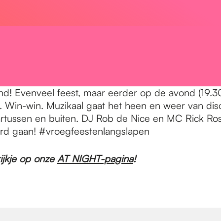
d! Evenveel feest, maar eerder op de avond (19.30
 Win-win. Muzikaal gaat het heen en weer van dis
tussen en buiten. DJ Rob de Nice en MC Rick Rossig
ard gaan! #vroegfeestenlangslapen
jkje op onze
AT NIGHT-pagina
!