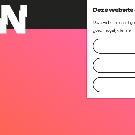
Deze website 
Deze website maakt geb
goed mogelijk te laten
G
a
n
a
a