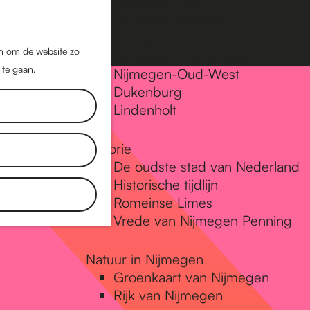
Nijmegen-Oost
Nijmegen-Midden
Z
K
Nijmegen-Zuid
o
a
M
jn om de website zo
Nijmegen-Nieuw-West
e
a
 te gaan.
e
Nijmegen-Oud-West
k
r
Dukenburg
n
e
t
Lindenholt
u
n
Historie
De oudste stad van Nederland
Historische tijdlijn
Romeinse Limes
Vrede van Nijmegen Penning
Natuur in Nijmegen
Groenkaart van Nijmegen
Rijk van Nijmegen