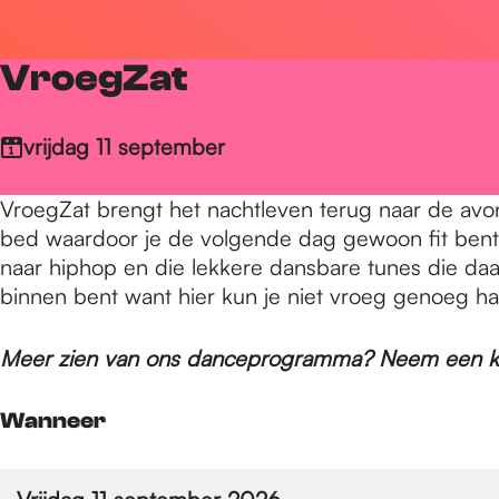
r
VroegZat
d
vrijdag 11 september
e
VroegZat brengt het nachtleven terug naar de avon
bed waardoor je de volgende dag gewoon fit bent.
h
naar hiphop en die lekkere dansbare tunes die daar
binnen bent want hier kun je niet vroeg genoeg h
o
Meer zien van ons danceprogramma? Neem een ki
m
Wanneer