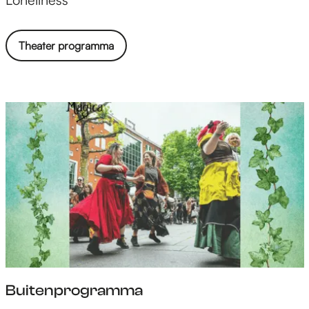
e
a
Theater programma
t
e
r
Buitenprogramma