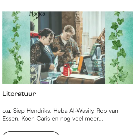
Literatuur
L
o.a. Siep Hendriks, Heba Al-Wasity, Rob van
i
Essen, Koen Caris en nog veel meer...
t
e