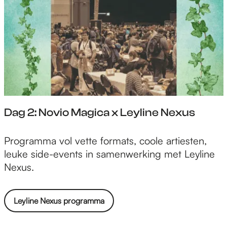
Dag 2: Novio Magica x Leyline Nexus
D
Programma vol vette formats, coole artiesten,
a
leuke side-events in samenwerking met Leyline
g
Nexus.
2
:
Leyline Nexus programma
N
o