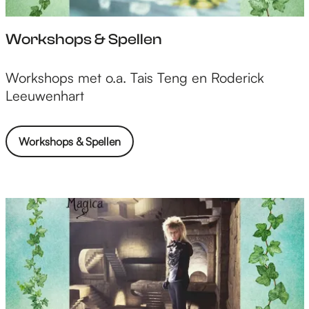
Workshops & Spellen
W
Workshops met o.a. Tais Teng en Roderick
o
Leeuwenhart
r
k
Workshops & Spellen
s
h
o
p
s
&
S
p
e