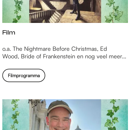
l
l
e
n
Film
F
o.a. The Nightmare Before Christmas, Ed
i
Wood, Bride of Frankenstein en nog veel meer...
l
m
Filmprogramma