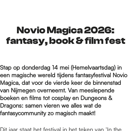
r
d
Novio Magica 2026:
fantasy, book & film fest
e
Stap op donderdag 14 mei (Hemelvaartsdag) in
h
een magische wereld tijdens fantasyfestival Novio
Magica, dat voor de vierde keer de binnenstad
o
van Nijmegen overneemt. Van meeslepende
boeken en films tot cosplay en Dungeons &
Dragons: samen vieren we alles wat de
m
fantasycommunity zo magisch maakt!
Dit jaar staat het festival in het teken van ‘In the