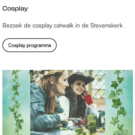
Cosplay
C
Bezoek de cosplay catwalk in de Stevenskerk
o
s
Cosplay programma
p
l
a
y