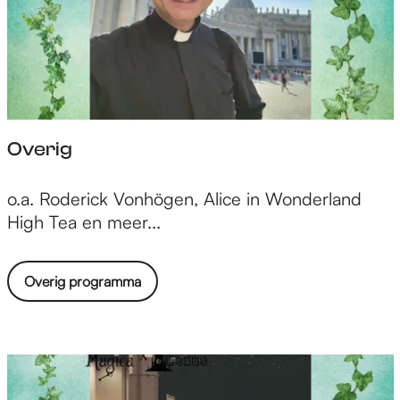
Overig
O
o.a. Roderick Vonhögen, Alice in Wonderland
v
High Tea en meer...
e
r
Overig programma
i
g