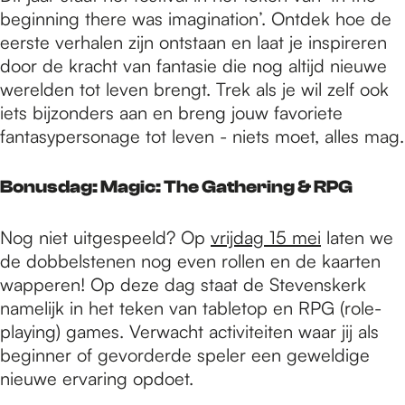
e
beginning there was imagination’. Ontdek hoe de
eerste verhalen zijn ontstaan en laat je inspireren
p
door de kracht van fantasie die nog altijd nieuwe
werelden tot leven brengt. Trek als je wil zelf ook
iets bijzonders aan en breng jouw favoriete
a
fantasypersonage tot leven - niets moet, alles mag.
Bonusdag: Magic: The Gathering & RPG
g
Nog niet uitgespeeld? Op
vrijdag 15 mei
laten we
e
de dobbelstenen nog even rollen en de kaarten
wapperen! Op deze dag staat de Stevenskerk
namelijk in het teken van tabletop en RPG (role-
playing) games. Verwacht activiteiten waar jij als
beginner of gevorderde speler een geweldige
nieuwe ervaring opdoet.