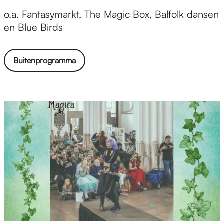
B
o.a. Fantasymarkt, The Magic Box, Balfolk dansen
u
en Blue Birds
i
t
Buitenprogramma
e
n
p
r
o
g
r
a
m
m
a