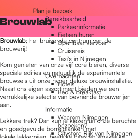
r
Plan je bezoek
Bereikbaarheid
Brouwlab
Parkeerinformatie
d
Fietsen huren
Brouwlab
; het bruisende centrum van de
Openbaar vervoer
brouwerij!
Cruisereis
e
Taxi's in Nijmegen
Kom genieten van onze vijf core bieren, diverse
speciale edities en natuurlijk de experimentele
h
Overnachten
brouwsels uit onze hyper deluxe brouwinstallatie.
Hotels
Naast ons eigen assortiment bieden we een
Bed & breakfast
o
verrukkelijke selectie van bevriende brouwerijen
aan.
Informatie
m
Waarom Nijmegen
Lekkere trek? Dan kun je kiezen uit onze beruchte
bezoeken?
en goedgevulde borrelplanken met
Citystore Rijk van Nijmegen
lokale lekkernijen, heerlijke bites en smakelijke