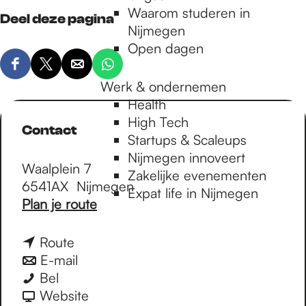
Waarom studeren in
Deel deze pagina
Nijmegen
Open dagen
D
D
D
D
Werk & ondernemen
e
e
e
e
Health
e
e
e
e
High Tech
l
l
l
l
Contact
Startups & Scaleups
d
d
d
d
Nijmegen innoveert
e
e
e
e
Waalplein 7
Zakelijke evenementen
z
z
z
z
6541AX
Nijmegen
Expat life in Nijmegen
e
e
e
e
n
Plan je route
p
p
p
p
a
a
a
a
a
a
n
Route
g
g
g
g
r
a
n
E-mail
i
i
i
i
B
B
a
a
Bel
n
n
n
n
r
r
r
a
v
Website
a
a
a
a