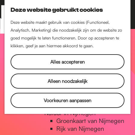
Nijmegen-Zuid
Nijmegen-Nieuw-West
Deze website gebruikt cookies
Z
K
Nijmegen-Oud-West
o
a
M
Deze website maakt gebruik van cookies (Functioneel,
Dukenburg
e
a
Analytisch, Marketing) die noodzakelijk zijn om de website zo
e
Lindenholt
G
k
r
goed mogelijk te laten functioneren. Door op accepteren te
n
e
t
klikken, geef je aan hiermee akkoord te gaan.
Historie
u
n
De oudste stad van
a
Alles accepteren
Nederland
Historische tijdlijn
n
Romeinse Limes
Alleen noodzakelijk
Vrede van Nijmegen
Penning
a
Voorkeuren aanpassen
Natuur in Nijmegen
Groenkaart van Nijmegen
a
Rijk van Nijmegen