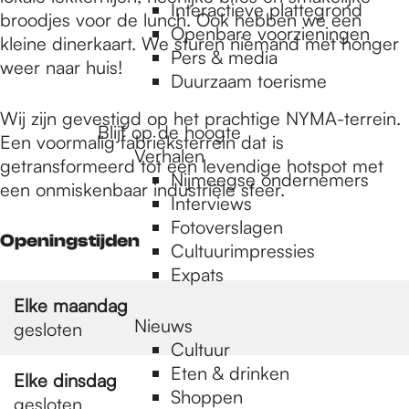
e
Interactieve plattegrond
broodjes voor de lunch. Ook hebben we een
Openbare voorzieningen
kleine dinerkaart. We sturen niemand met honger
Pers & media
p
weer naar huis!
Duurzaam toerisme
Wij zijn gevestigd op het prachtige NYMA-terrein.
a
Blijf op de hoogte
Een voormalig fabrieksterrein dat is
Verhalen
getransformeerd tot een levendige hotspot met
Nijmeegse ondernemers
een onmiskenbaar industriële sfeer.
g
Interviews
Fotoverslagen
Openingstijden
Cultuurimpressies
e
Expats
Elke maandag
Nieuws
gesloten
Cultuur
Eten & drinken
Elke dinsdag
Shoppen
gesloten