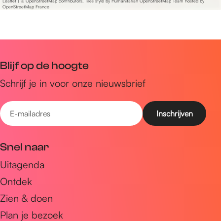
Leaflet
|
© OpenStreetMap contributors, Tiles style by Humanitarian OpenStreetMap Team hosted by
OpenStreetMap France
Blijf op de hoogte
Schrijf je in voor onze nieuwsbrief
E
-
m
Snel naar
a
Uitagenda
i
Ontdek
l
a
Zien & doen
d
Plan je bezoek