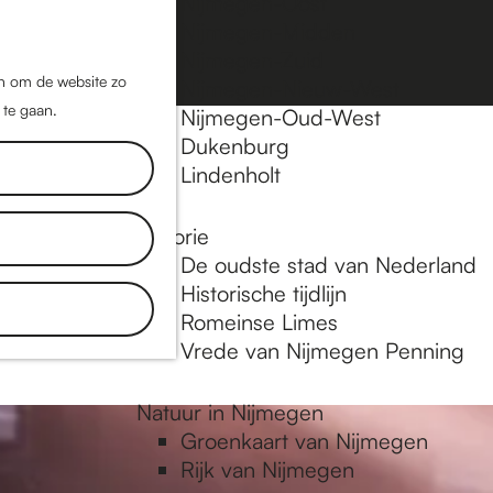
Nijmegen-Oost
Nijmegen-Midden
Z
K
Nijmegen-Zuid
o
a
M
jn om de website zo
Nijmegen-Nieuw-West
e
a
 te gaan.
e
Nijmegen-Oud-West
k
r
Dukenburg
n
e
t
Lindenholt
u
n
Historie
plekken en
De oudste stad van Nederland
tdek blogs.
Historische tijdlijn
 in
Romeinse Limes
Vrede van Nijmegen Penning
Natuur in Nijmegen
Groenkaart van Nijmegen
Rijk van Nijmegen