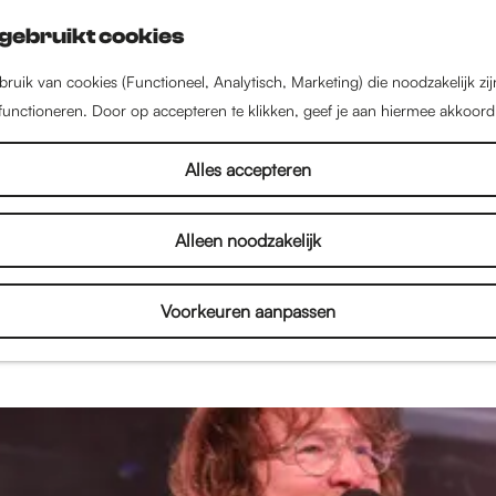
gebruikt cookies
ruik van cookies (Functioneel, Analytisch, Marketing) die noodzakelijk zi
 functioneren. Door op accepteren te klikken, geef je aan hiermee akkoord
Verhalen
Alles accepteren
Alleen noodzakelijk
een stad vol met inspirerende mensen, bijzondere 
enten. Lees interviews, bekijk fotoverslagen en on
Voorkeuren aanpassen
je alles over de binnenstad en het culturele aanbod