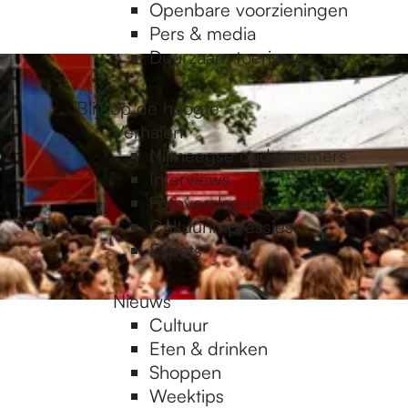
Openbare voorzieningen
Pers & media
Duurzaam toerisme
Blijf op de hoogte
Verhalen
Nijmeegse ondernemers
Interviews
Fotoverslagen
Cultuurimpressies
Expats
Nieuws
Cultuur
Eten & drinken
Shoppen
Weektips