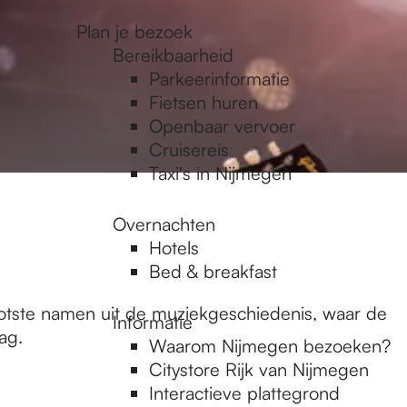
Plan je bezoek
Bereikbaarheid
Parkeerinformatie
Fietsen huren
Openbaar vervoer
Cruisereis
Taxi's in Nijmegen
Overnachten
Hotels
Bed & breakfast
ootste namen uit de muziekgeschiedenis, waar de
Informatie
ag.
Waarom Nijmegen bezoeken?
Citystore Rijk van Nijmegen
Interactieve plattegrond