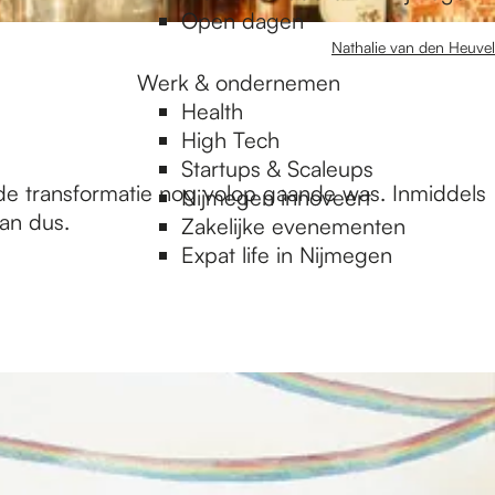
Open dagen
Nathalie van den Heuvel
Werk & ondernemen
Health
High Tech
Startups & Scaleups
e transformatie nog volop gaande was. Inmiddels
Nijmegen innoveert
an dus.
Zakelijke evenementen
Expat life in Nijmegen