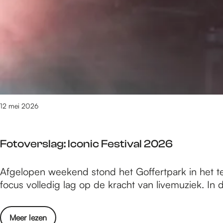
e
m
6
3
v
a
n
1
6
12 mei 2026
1
0
r
Fotoverslag: Iconic Festival 2026
e
s
F
Afgelopen weekend stond het Goffertpark in het t
u
o
focus volledig lag op de kracht van livemuziek. In 
l
t
t
o
a
o
Meer lezen
v