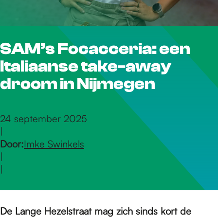
r
SAM’s Focacceria: een
d
Italiaanse take-away
e
droom in Nijmegen
h
24 september 2025
|
Door:
Imke Swinkels
o
|
|
m
De Lange Hezelstraat mag zich sinds kort de