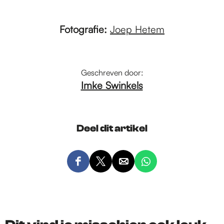
Fotografie:
Joep Hetem
Geschreven door:
Imke Swinkels
Deel dit artikel
D
D
D
D
e
e
e
e
e
e
e
e
l
l
l
l
d
d
d
d