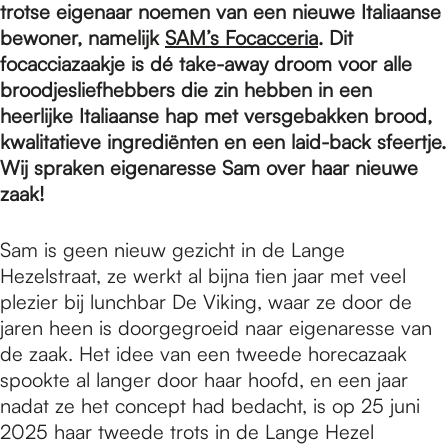
e
trotse eigenaar noemen van een nieuwe Italiaanse
bewoner, namelijk
SAM’s Focacceria
. Dit
focacciazaakje is dé take-away droom voor alle
p
broodjesliefhebbers die zin hebben in een
heerlijke Italiaanse hap met versgebakken brood,
a
kwalitatieve ingrediënten en een laid-back sfeertje.
Wij spraken eigenaresse Sam over haar nieuwe
zaak!
g
Sam is geen nieuw gezicht in de Lange
Hezelstraat, ze werkt al bijna tien jaar met veel
e
plezier bij lunchbar De Viking, waar ze door de
jaren heen is doorgegroeid naar eigenaresse van
de zaak. Het idee van een tweede horecazaak
spookte al langer door haar hoofd, en een jaar
nadat ze het concept had bedacht, is op 25 juni
2025 haar tweede trots in de Lange Hezel