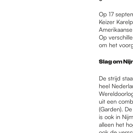
e
Op 17 septem
p
Keizer Karelp
Amerikaanse 
Op verschill
a
om het voorg
Slag om Ni
g
De strijd st
e
heel Nederla
Wereldoorlog
uit een comb
(Garden). De 
is ook in Nij
alleen het h
ook de versc