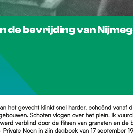
n de bevrijding van Nijme
van het gevecht klinkt snel harder, echoënd vanaf d
ebouwen. Schoten vlogen over het plein. Ik vuurde
 werd verblind door de flitsen van granaten en de
 Private Noon in zijn dagboek van 17 september 1