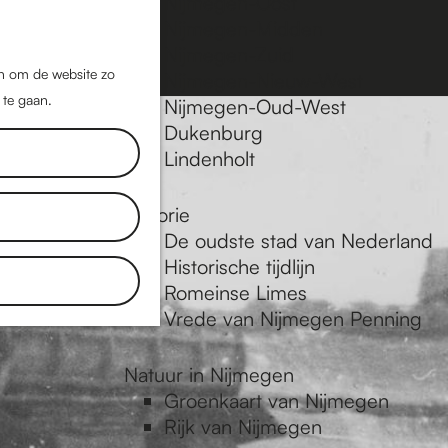
Nijmegen-Oost
Nijmegen-Midden
Z
K
Nijmegen-Zuid
o
a
M
jn om de website zo
Nijmegen-Nieuw-West
e
a
 te gaan.
e
Nijmegen-Oud-West
k
r
Dukenburg
n
e
t
Lindenholt
u
n
Historie
De oudste stad van Nederland
Historische tijdlijn
Romeinse Limes
Vrede van Nijmegen Penning
Natuur in Nijmegen
Groenkaart van Nijmegen
Rijk van Nijmegen