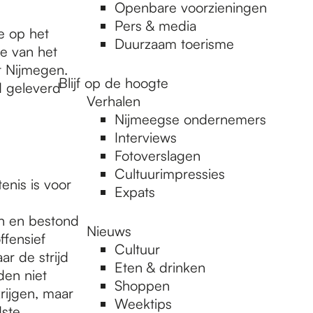
Openbare voorzieningen
Pers & media
e op het
Duurzaam toerisme
ie van het
t Nijmegen.
Blijf op de hoogte
d geleverd
Verhalen
Nijmeegse ondernemers
Interviews
Fotoverslagen
Cultuurimpressies
enis is voor
Expats
n en bestond
Nieuws
ffensief
Cultuur
ar de strijd
Eten & drinken
den niet
Shoppen
rijgen, maar
Weektips
dste