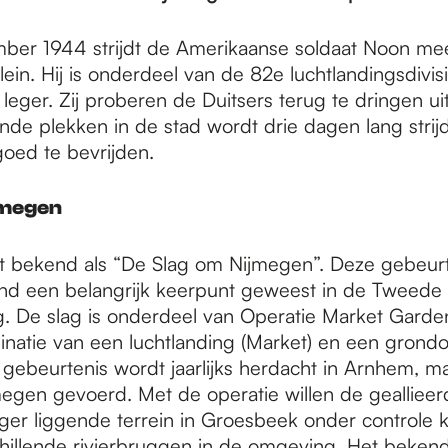
ber 1944 strijdt de Amerikaanse soldaat Noon me
lein. Hij is onderdeel van de 82e luchtlandingsdivis
leger. Zij proberen de Duitsers terug te dringen ui
ende plekken in de stad wordt drie dagen lang strij
oed te bevrijden.
jmegen
aat bekend als “De Slag om Nijmegen”. Deze gebeurt
nd een belangrijk keerpunt geweest in de Tweede
. De slag is onderdeel van Operatie Market Garde
inatie van een luchtlanding (Market) en een grondo
gebeurtenis wordt jaarlijks herdacht in Arnhem, ma
megen gevoerd. Met de operatie willen de geallieer
oger liggende terrein in Groesbeek onder controle k
hillende rivierbruggen in de omgeving. Het beken