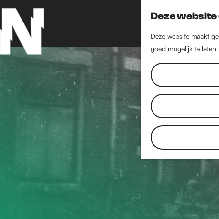
Deze website 
Deze website maakt geb
goed mogelijk te laten
G
a
n
a
a