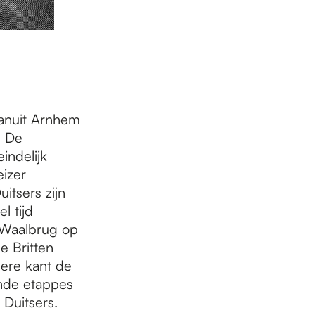
vanuit Arnhem
. De
indelijk
eizer
itsers zijn
l tijd
e Waalbrug op
 Britten
ere kant de
ende etappes
 Duitsers.