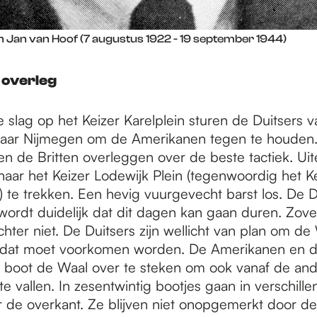
n Jan van Hoof (7 augustus 1922 - 19 september 1944)
overleg
 slag op het Keizer Karelplein sturen de Duitsers 
naar Nijmegen om de Amerikanen tegen te houden
 de Britten overleggen over de beste tactiek. Uite
naar het Keizer Lodewijk Plein (tegenwoordig het K
) te trekken. Een hevig vuurgevecht barst los. De Du
wordt duidelijk dat dit dagen kan gaan duren. Zovee
hter niet. De Duitsers zijn wellicht van plan om d
 dat moet voorkomen worden. De Amerikanen en de
r boot de Waal over te steken om ook vanaf de and
te vallen. In zesentwintig bootjes gaan in verschill
r de overkant. Ze blijven niet onopgemerkt door de