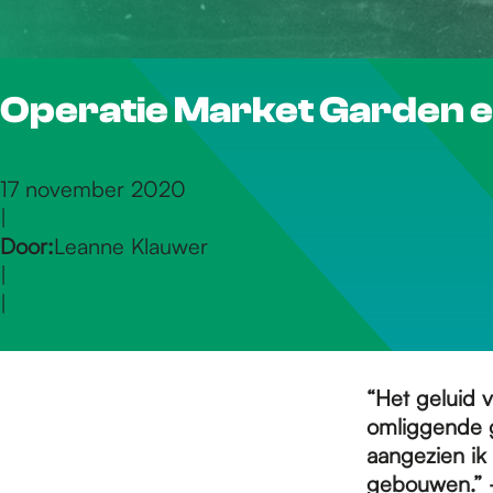
r
Operatie Market Garden e
d
e
17 november 2020
|
Door:
Leanne Klauwer
h
|
|
o
“Het geluid 
m
omliggende g
aangezien ik
gebouwen.” -