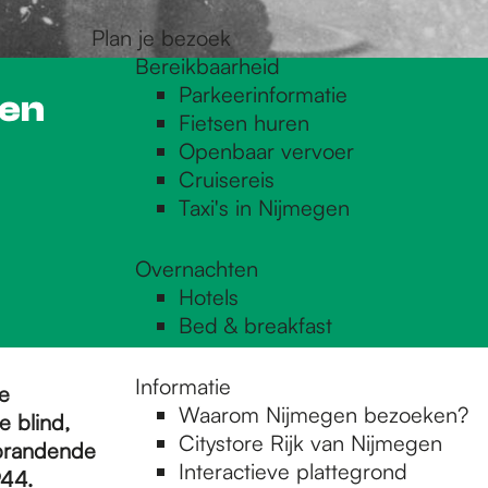
Plan je bezoek
Bereikbaarheid
Parkeerinformatie
gen
Fietsen huren
Openbaar vervoer
Cruisereis
Taxi's in Nijmegen
Overnachten
Hotels
Bed & breakfast
Informatie
e
Waarom Nijmegen bezoeken?
 blind,
Citystore Rijk van Nijmegen
 brandende
Interactieve plattegrond
944.