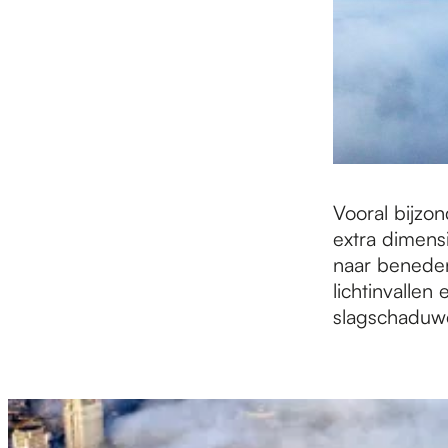
Vooral bijz
extra dimens
naar beneden
lichtinvalle
slagschaduw