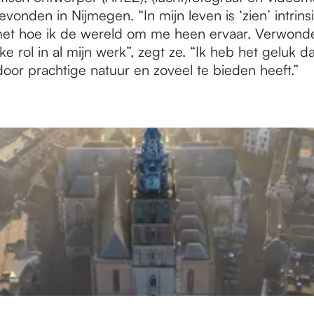
evonden in Nijmegen. “In mijn leven is ‘zien’ intrins
t hoe ik de wereld om me heen ervaar. Verwonde
ke rol in al mijn werk”, zegt ze. “Ik heb het geluk 
oor prachtige natuur en zoveel te bieden heeft.”