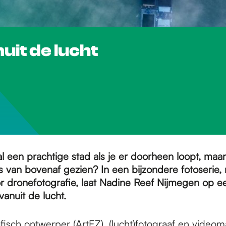
uit de lucht
l een prachtige stad als je er doorheen loopt, maa
s van bovenaf gezien? In een bijzondere fotoserie, 
 dronefotografie, laat Nadine Reef Nijmegen op e
vanuit de lucht.
fisch ontwerper (ArtEZ), (lucht)fotograaf en videom