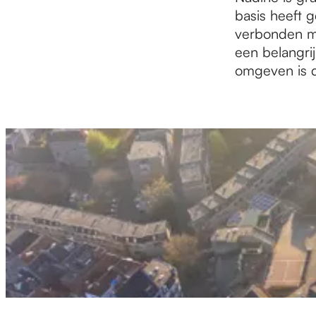
e
basis heeft g
verbonden me
p
een belangrij
omgeven is d
a
g
e