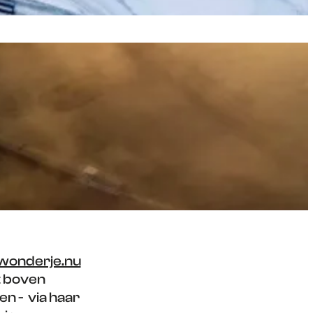
onderje.nu
st boven
n - via haar