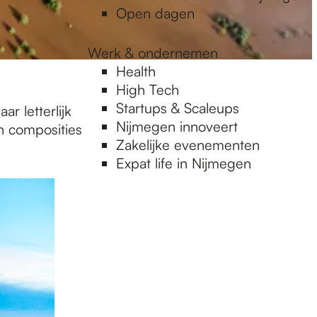
Open dagen
Werk & ondernemen
Health
High Tech
Startups & Scaleups
r letterlijk
Nijmegen innoveert
n composities
Zakelijke evenementen
Expat life in Nijmegen