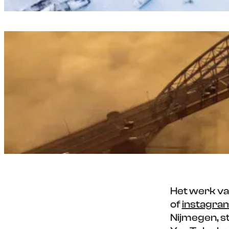
Het werk van
of
instagra
Nijmegen, s