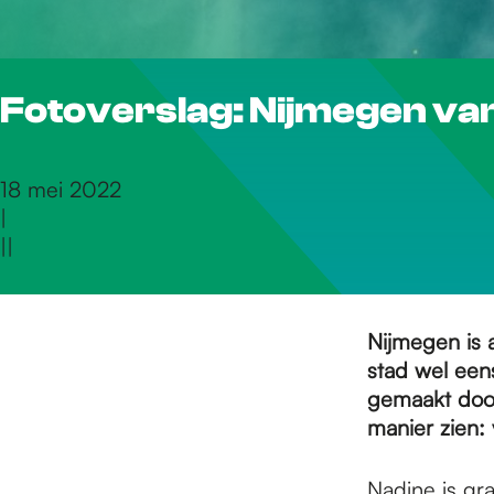
r
Fotoverslag: Nijmegen van
d
e
18 mei 2022
|
|
|
h
o
Nijmegen is a
stad wel een
gemaakt door
m
manier zien: 
Nadine is gra