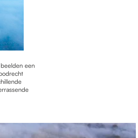
 beelden een
loodrecht
hillende
verrassende