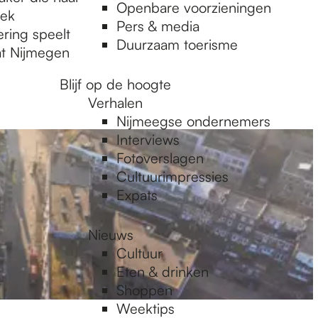
Openbare voorzieningen
iek
Pers & media
ring speelt
Duurzaam toerisme
dat Nijmegen
Blijf op de hoogte
Verhalen
Nijmeegse ondernemers
Interviews
Fotoverslagen
Cultuurimpressies
Expats
Nieuws
Cultuur
Eten & drinken
Shoppen
Weektips