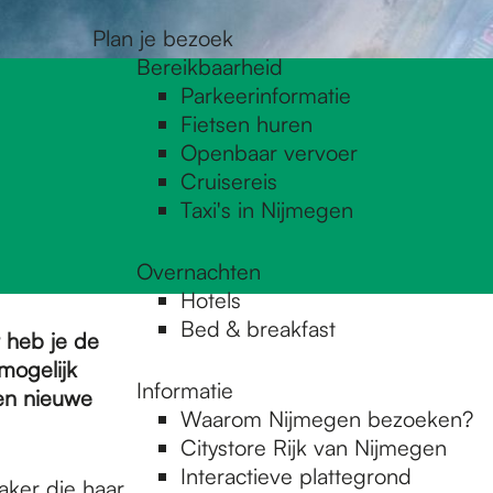
Plan je bezoek
Bereikbaarheid
Parkeerinformatie
Fietsen huren
Openbaar vervoer
Cruisereis
Taxi's in Nijmegen
Overnachten
Hotels
Bed & breakfast
r heb je de
mogelijk
Informatie
en nieuwe
Waarom Nijmegen bezoeken?
Citystore Rijk van Nijmegen
Interactieve plattegrond
aker die haar