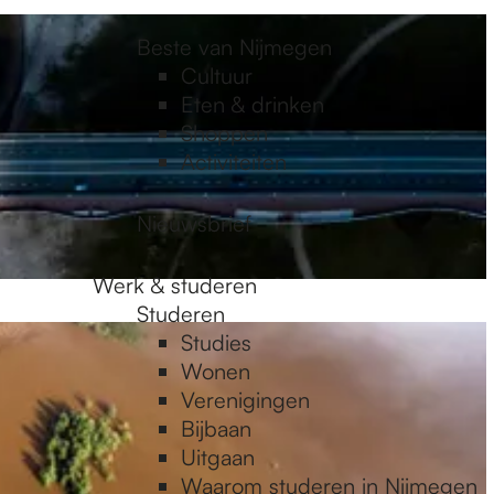
Beste van Nijmegen
Cultuur
Eten & drinken
Shoppen
Activiteiten
Nieuwsbrief
Werk & studeren
Studeren
Studies
Wonen
Verenigingen
Bijbaan
Uitgaan
Waarom studeren in Nijmegen