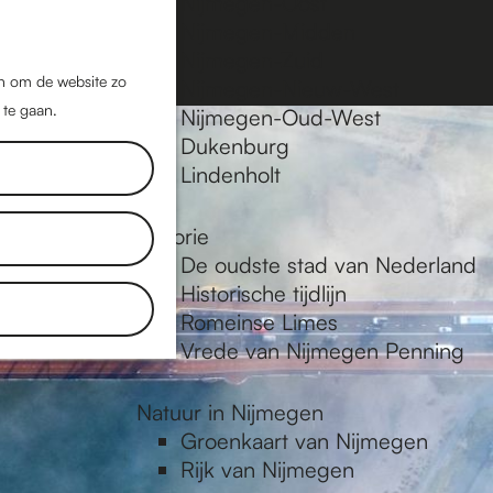
Nijmegen-Oost
Nijmegen-Midden
Z
K
Nijmegen-Zuid
o
a
M
jn om de website zo
Nijmegen-Nieuw-West
e
a
 te gaan.
e
Nijmegen-Oud-West
k
r
Dukenburg
n
e
t
Lindenholt
u
n
Historie
De oudste stad van Nederland
Historische tijdlijn
Romeinse Limes
Vrede van Nijmegen Penning
Natuur in Nijmegen
Groenkaart van Nijmegen
Rijk van Nijmegen