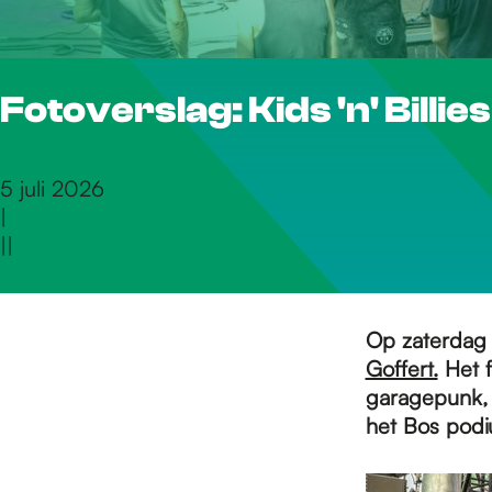
r
Fotoverslag: Kids 'n' Billi
d
e
5 juli 2026
|
|
|
h
o
Op zaterdag 
Goffert.
Het f
garagepunk, 
m
het Bos podi