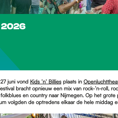
es 2026
27 juni vond
Kids ’n’ Billies
plaats in
Openluchtthea
estival bracht opnieuw een mix van rock-’n-roll, rock
folkblues en country naar Nijmegen. Op het grote
um volgden de optredens elkaar de hele middag e