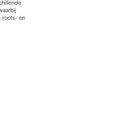
hillende
aarbij
 roots- en