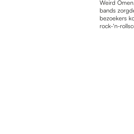
Weird Omen, 
bands zorgde
bezoekers ko
rock-'n-rolls