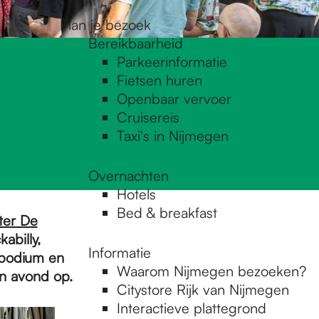
Plan je bezoek
Bereikbaarheid
Parkeerinformatie
Fietsen huren
Openbaar vervoer
Cruisereis
Taxi's in Nijmegen
Overnachten
Hotels
Bed & breakfast
ter De
abilly,
Informatie
 podium en
Waarom Nijmegen bezoeken?
n avond op.
Citystore Rijk van Nijmegen
Interactieve plattegrond