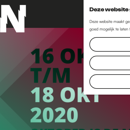
Deze website 
Deze website maakt geb
goed mogelijk te laten
G
a
n
a
a