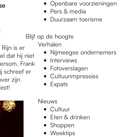
Openbare voorzieningen
se
Pers & media
Duurzaam toerisme
​
Blijf op de hoogte
Verhalen
Rijn is er
Nijmeegse ondernemers
 dat hij niet
Interviews
dersom. Frank
Fotoverslagen
ij schreef er
Cultuurimpressies
ver zijn
Expats
est!
Nieuws
Cultuur
Eten & drinken
Shoppen
Weektips