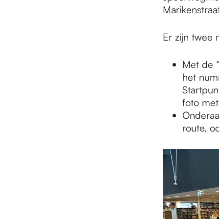
Marikenstraa
Er zijn twee
Met de “
het numm
Startpun
foto met
Ondera
route, o