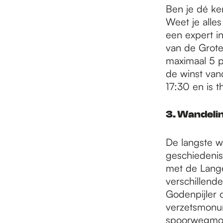
Ben je dé ke
Weet je alle
een expert in
van de Grote
maximaal 5 pe
de winst van
17:30 en is t
3. Wandelin
De langste w
geschiedenis
met de Lange
verschillend
Godenpijler 
verzetsmonum
spoorwegmonu