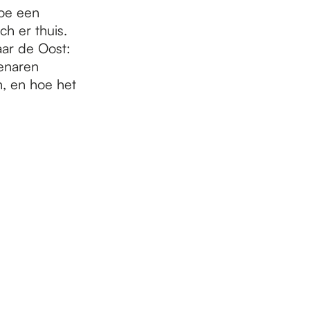
hoe een
ch er thuis.
aar de Oost:
genaren
, en hoe het