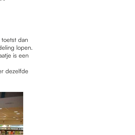
toetst dan
eling lopen.
aatje is een
er dezelfde