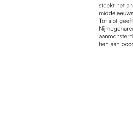
steekt het a
middeleeuwse 
Tot slot geef
Nijmegenaren
aanmonsterd
hen aan boor