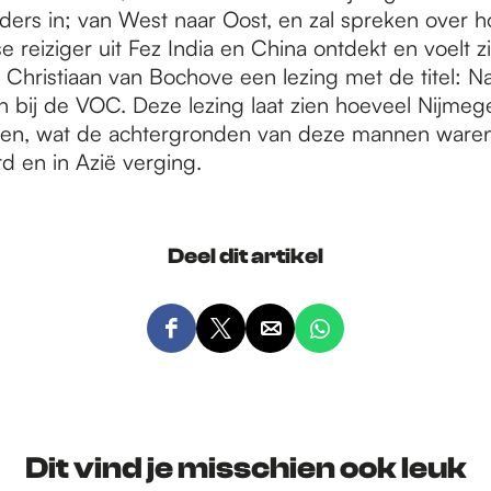
nders in; van West naar Oost, en zal spreken over 
reiziger uit Fez India en China ontdekt en voelt zi
t Christiaan van Bochove een lezing met de titel: N
 bij de VOC. Deze lezing laat zien hoeveel Nijme
en, wat de achtergronden van deze mannen waren
d en in Azië verging.
Deel dit artikel
D
D
D
D
e
e
e
e
e
e
e
e
l
l
l
l
d
d
d
d
Dit vind je misschien ook leuk
e
e
e
e