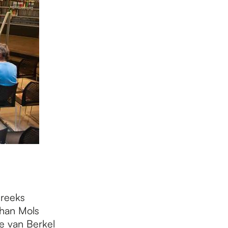
 reeks
phan Mols
e van Berkel