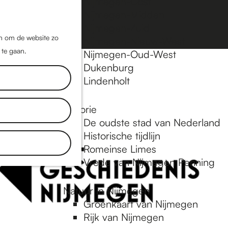
Nijmegen-Oost
Nijmegen-Midden
Z
K
Nijmegen-Zuid
o
a
M
jn om de website zo
Nijmegen-Nieuw-West
e
a
 te gaan.
e
Nijmegen-Oud-West
k
r
Dukenburg
n
e
t
Lindenholt
u
n
Historie
De oudste stad van Nederland
Historische tijdlijn
Romeinse Limes
Vrede van Nijmegen Penning
Natuur in Nijmegen
Groenkaart van Nijmegen
Rijk van Nijmegen