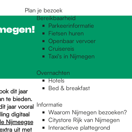
Plan je bezoek
Bereikbaarheid
Parkeerinformatie
ijmegen!
Fietsen huren
Openbaar vervoer
Cruisereis
Taxi's in Nijmegen
Overnachten
Hotels
Bed & breakfast
ok dit jaar
n te bieden.
Informatie
t jaar vooral
Waarom Nijmegen bezoeken?
ing digitaal
Citystore Rijk van Nijmegen
de Nijmeegse
Interactieve plattegrond
xtra uit met