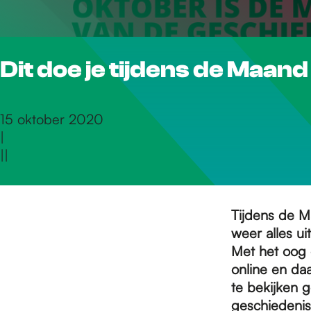
r
Dit doe je tijdens de Maan
d
e
15 oktober 2020
|
|
|
h
o
Tijdens de M
weer alles u
Met het oog 
m
online en daa
te bekijken 
geschiedenis