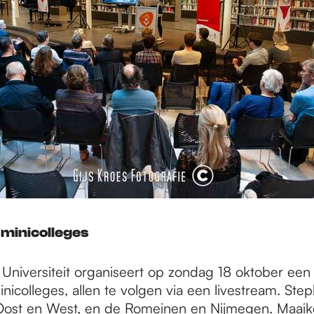
 minicolleges
niversiteit organiseert op zondag 18 oktober een
inicolleges, allen te volgen via een livestream. Ste
 Oost en West, en de Romeinen en Nijmegen. Maaik