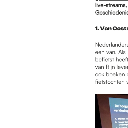
e
live-streams
Geschiedenis 
p
1. Van Oost
a
Nederlanders 
een van. Als 
befietst hee
g
van Rijn leve
ook boeken o
e
fietstochten 