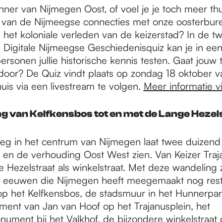
nner van Nijmegen Oost, of voel je je toch meer th
s van de Nijmeegse connecties met onze oosterbure
 het koloniale verleden van de keizerstad? In de tw
 Digitale Nijmeegse Geschiedenisquiz kan je in ee
rsonen jullie historische kennis testen. Gaat jouw
door? De Quiz vindt plaats op zondag 18 oktober v
huis via een livestream te volgen.
Meer informatie vi
g van Kelfkensbos tot en met de Lange Hezel
eg in het centrum van Nijmegen laat twee duizend 
 en de verhouding Oost West zien. Van Keizer Traj
 Hezelstraat als winkelstraat. Met deze wandeling 
e eeuwen die Nijmegen heeft meegemaakt nog rest
op het Kelfkensbos, de stadsmuur in het Hunnerpar
ent van Jan van Hoof op het Trajanusplein, het
ment bij het Valkhof, de bijzondere winkelstraat