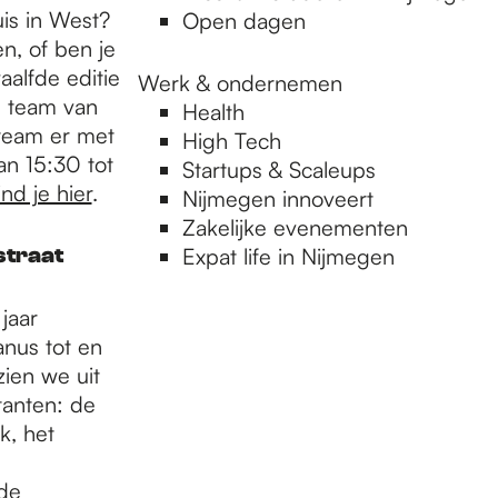
uis in West?
Open dagen
n, of ben je
aalfde editie
Werk & ondernemen
n team van
Health
 team er met
High Tech
an 15:30 tot
Startups & Scaleups
nd je hier
.
Nijmegen innoveert
Zakelijke evenementen
straat
Expat life in Nijmegen
jaar
anus tot en
zien we uit
anten: de
k, het
 de