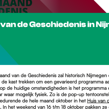
d van de Geschiedenis in N
aand van de Geschiedenis zal historisch Nijmegen o
it de kast trekken om een gevarieerd programma aa
op de huidige omstandigheden is het programma di
r waar mogelijk fysiek. Zo is de pop-up tentoonstell
gedurende de hele maand oktober in het
Huis van 
. In het weekend van
16 t/m 18 oktober
pakken ze e