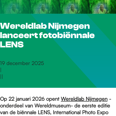
r
Wereldlab Nijmegen
d
lanceert fotobiënnale
e
LENS
h
19 december 2025
|
|
|
o
m
Op 22 januari 2026 opent
Wereldlab Nijmegen
-
onderdeel van Wereldmuseum- de eerste editie
van de biënnale LENS, International Photo Expo