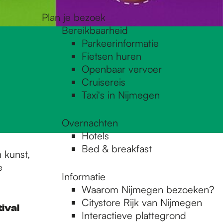
Plan je bezoek
Bereikbaarheid
Parkeerinformatie
Fietsen huren
Openbaar vervoer
Cruisereis
Taxi's in Nijmegen
Overnachten
Hotels
Bed & breakfast
 kunst,
e
Informatie
Waarom Nijmegen bezoeken?
Citystore Rijk van Nijmegen
ival
Interactieve plattegrond