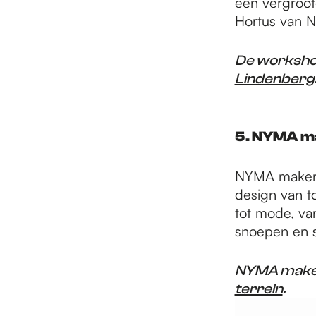
een vergroot
Hortus van 
De workshop 
Lindenberg
5. NYMA m
NYMA makersm
design van to
tot mode, va
snoepen en s
NYMA makers
terrein
.