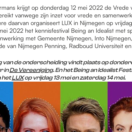
rmans krijgt op donderdag 12 mei 2022 de Vrede 
ereikt vanwege zijn inzet voor vrede en samenwerk
ere daarvan organiseert LUX in Nijmegen op vrijdag
mei 2022 het kennisfestival Being an Idealist met s
menwerking met Gemeente Nijmegen, Into Nijmege
ede van Nijmegen Penning, Radboud Universiteit en
ng van de onderscheiding vindt plaats op donder
r in
De Vereeniging
. En het Being an Idealist Fes
 het
LUX
op vrijdag 13 mei en zaterdag 14 mei.