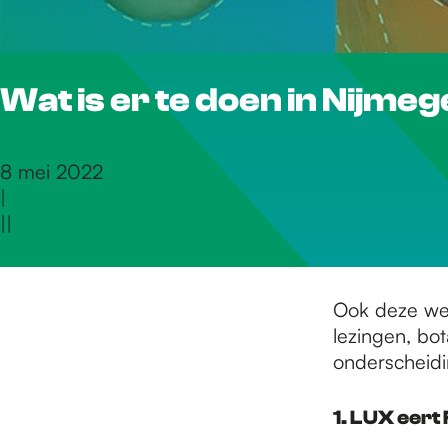
r
Wat is er te doen in Nijme
d
e
8 mei 2022
|
|
|
h
o
Ook deze wee
lezingen, bot
onderscheidi
m
1. LUX eert