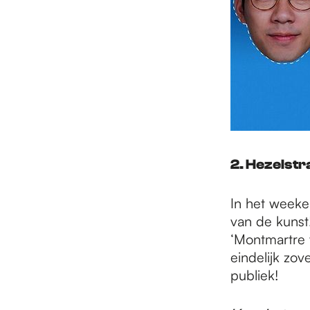
2. Hezelstr
In het weeken
van de kunst
‘Montmartre v
eindelijk zo
publiek!