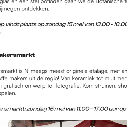
glas en een stel potloden gaan we de Botanische tu
Nijmegen ontdekken.
vindt plaats op zondag 15 mei van 13.00 - 16.00
.
akersmarkt
arkt is Nijmeegs meest originele etalage, met a
ffe makers uit de regio! Van keramiek tot multimedi
n grafisch ontwerp tot fotografie. Kom struinen, sh
pelen.
markt: zondag 15 mei van 11.00 – 17.00 uur op