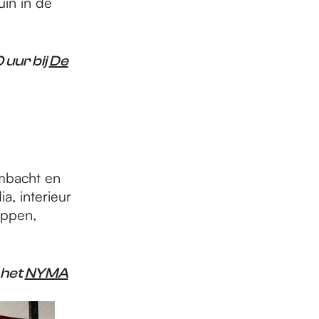
in in de
 uur bij
De
mbacht en
a, interieur
oppen,
 het
NYMA