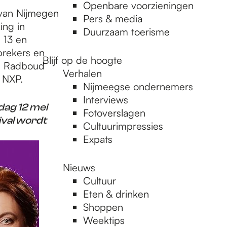
Openbare voorzieningen
van Nijmegen
Pers & media
ing in
Duurzaam toerisme
 13 en
prekers en
Blijf op de hoogte
n, Radboud
Verhalen
 NXP.
Nijmeegse ondernemers
Interviews
dag 12 mei
Fotoverslagen
tival wordt
Cultuurimpressies
Expats
Nieuws
Cultuur
Eten & drinken
Shoppen
Weektips