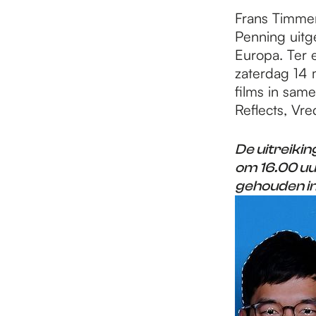
e
Frans Timme
Penning uitg
p
Europa. Ter 
zaterdag 14 
films in sa
a
Reflects, Vr
g
De uitreiki
om 16.00 uu
gehouden in
e