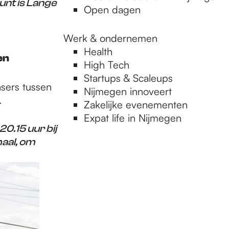
nt is Lange
Open dagen
Werk & ondernemen
Health
en
High Tech
Startups & Scaleups
sers tussen
Nijmegen innoveert
.
Zakelijke evenementen
Expat life in Nijmegen
0.15 uur bij
maal, om