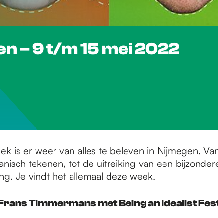
gen – 9 t/m 15 mei 2022
k is er weer van alles te beleven in Nijmegen. Van
anisch tekenen, tot de uitreiking van een bijzonder
ng. Je vindt het allemaal deze week.
 Frans Timmermans met Being an Idealist Fest