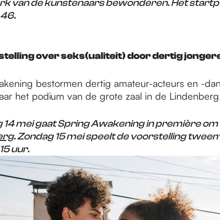
k van de kunstenaars bewonderen. Het startpu
 46.
stelling over seks(ualiteit) door dertig jonger
akening bestormen dertig amateur-acteurs en -dan
jaar het podium van de grote zaal in de Lindenberg
 14 mei gaat Spring Awakening in première om 2
erg
. Zondag 15 mei speelt de voorstelling twee
15 uur.