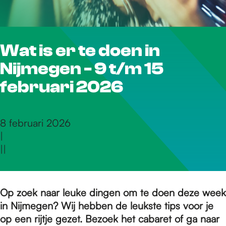
r
Wat is er te doen in
d
Nijmegen - 9 t/m 15
e
februari 2026
h
8 februari 2026
|
|
|
o
m
Op zoek naar leuke dingen om te doen deze week
in Nijmegen? Wij hebben de leukste tips voor je
op een rijtje gezet. Bezoek het cabaret of ga naar