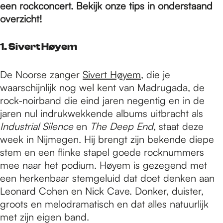
e
een rockconcert. Bekijk onze tips in onderstaand
overzicht!
p
1. Sivert Høyem
a
De Noorse zanger
Sivert Høyem
, die je
waarschijnlijk nog wel kent van Madrugada, de
rock-noirband die eind jaren negentig en in de
g
jaren nul indrukwekkende albums uitbracht als
Industrial Silence
en
The Deep End
, staat deze
e
week in Nijmegen. Hij brengt zijn bekende diepe
stem en een flinke stapel goede rocknummers
mee naar het podium. Høyem is gezegend met
een herkenbaar stemgeluid dat doet denken aan
Leonard Cohen en Nick Cave. Donker, duister,
groots en melodramatisch en dat alles natuurlijk
met zijn eigen band.