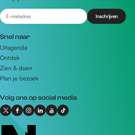
E
-
m
Snel naar
a
Uitagenda
i
Ontdek
l
a
Zien & doen
d
Plan je bezoek
r
e
Volg ons op social media
s
X
F
I
L
Y
T
I
a
n
i
o
i
n
c
s
n
u
k