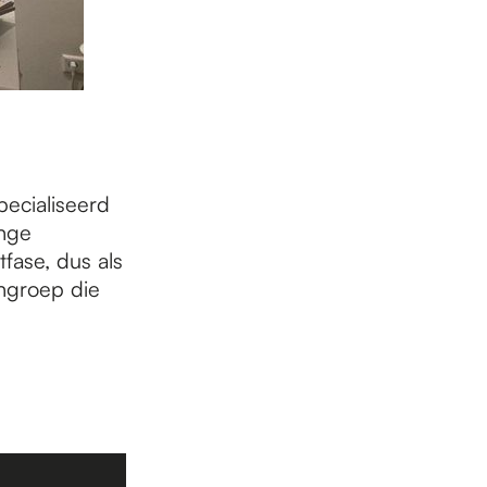
pecialiseerd
ange
tfase, dus als
ngroep die