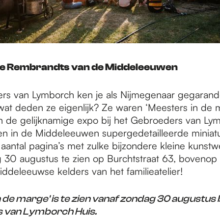
de Rembrandts van de Middeleeuwen
s van Lymborch ken je als Nijmegenaar gegarande
at deden ze eigenlijk? Ze waren ‘Meesters in de m
 in de gelijknamige expo bij het Gebroeders van Ly
en in de Middeleeuwen supergedetailleerde miniatu
antal pagina’s met zulke bijzondere kleine kunstwe
 30 augustus te zien op Burchtstraat 63, bovenop
ddeleeuwse kelders van het familieatelier!
 de marge' is te zien vanaf zondag 30 augustus b
 van Lymborch Huis.