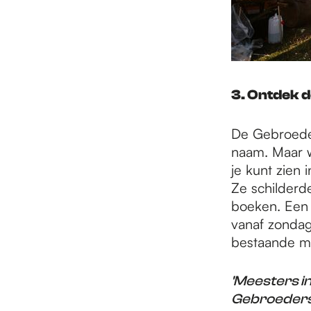
3. Ontdek 
De Gebroeder
naam. Maar w
je kunt zien
Ze schilderd
boeken. Een a
vanaf zondag
bestaande mi
'Meesters in
Gebroeders