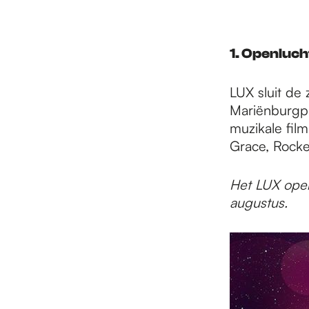
e
p
1. Openluch
LUX sluit de
a
Mariënburgpl
muzikale fil
g
Grace, Rock
Het LUX open
e
augustus.