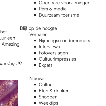
Openbare voorzieningen
Pers & media
Duurzaam toerisme
Blijf op de hoogte
 het
Verhalen
uur een
Nijmeegse ondernemers
d, Amazing
Interviews
Fotoverslagen
Cultuurimpressies
aterdag 29
Expats
Nieuws
Cultuur
Eten & drinken
Shoppen
Weektips