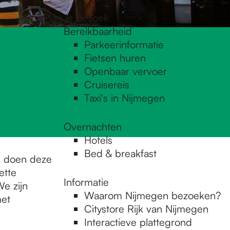
Plan je bezoek
Bereikbaarheid
Parkeerinformatie
Fietsen huren
Openbaar vervoer
Cruisereis
Taxi's in Nijmegen
Overnachten
Hotels
Bed & breakfast
e doen deze
ette
Informatie
We zijn
Waarom Nijmegen bezoeken?
met
Citystore Rijk van Nijmegen
Interactieve plattegrond