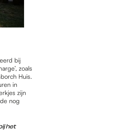
erd bij
arge’, zoals
mborch Huis.
ren in
rkjes zijn
 de nog
ij het