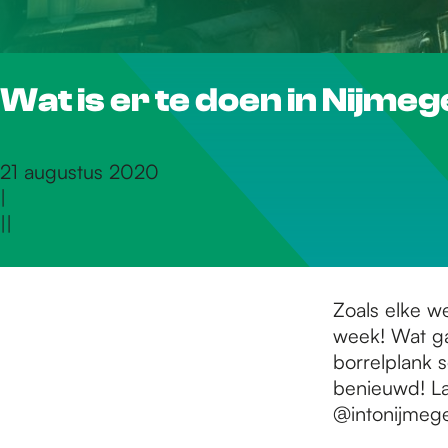
r
Wat is er te doen in Nijme
d
e
21 augustus 2020
|
|
|
h
o
Zoals elke w
week! Wat ga
borrelplank s
m
benieuwd! La
@intonijmege