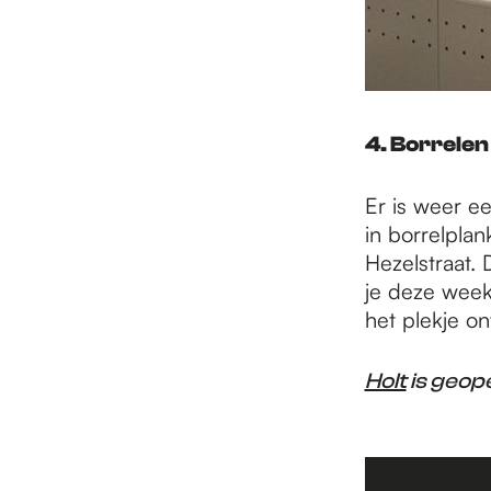
4. Borrelen 
Er is weer 
in borrelpla
Hezelstraat. 
je deze week
het plekje on
Holt
is geop