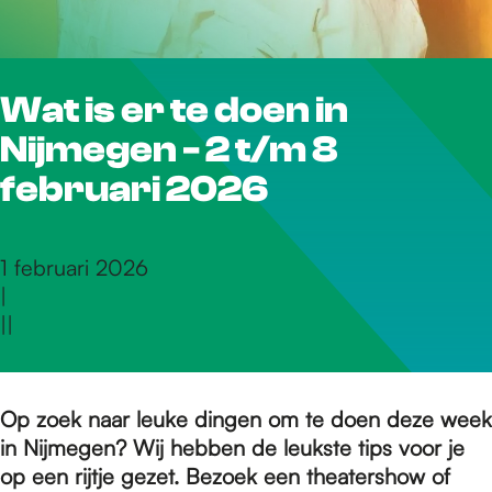
r
Wat is er te doen in
d
Nijmegen - 2 t/m 8
e
februari 2026
h
1 februari 2026
|
|
|
o
m
Op zoek naar leuke dingen om te doen deze week
in Nijmegen? Wij hebben de leukste tips voor je
op een rijtje gezet. Bezoek een theatershow of