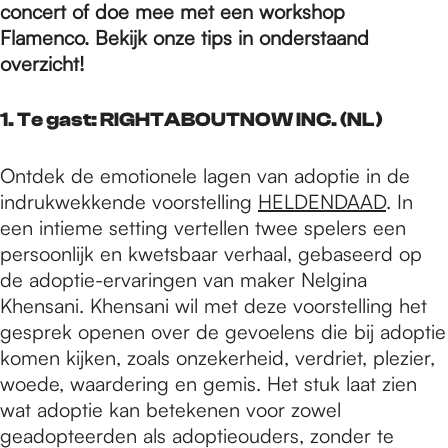
e
concert of doe mee met een workshop
Flamenco. Bekijk onze tips in onderstaand
overzicht!
p
1. Te gast: RIGHTABOUTNOW INC. (NL)
a
Ontdek de emotionele lagen van adoptie in de
indrukwekkende voorstelling
HELDENDAAD
. In
g
een intieme setting vertellen twee spelers een
persoonlijk en kwetsbaar verhaal, gebaseerd op
e
de adoptie-ervaringen van maker Nelgina
Khensani. Khensani wil met deze voorstelling het
gesprek openen over de gevoelens die bij adoptie
komen kijken, zoals onzekerheid, verdriet, plezier,
woede, waardering en gemis. Het stuk laat zien
wat adoptie kan betekenen voor zowel
geadopteerden als adoptieouders, zonder te