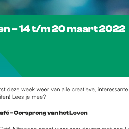
gen – 14 t/m 20 maart 2022
st deze week weer van alle creatieve, interessante
eiten! Lees je mee?
Café - Oorsprong van het Leven
Café Nijmegen opent weer haar deuren met een En