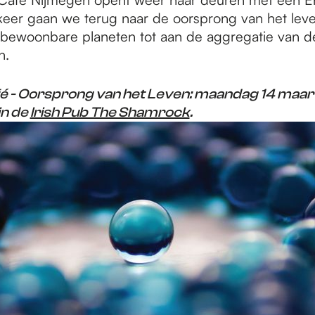
 keer gaan we terug naar de oorsprong van het leve
bewoonbare planeten tot aan de aggregatie van d
n.
é - Oorsprong van het Leven: maandag 14 maar
in de
Irish Pub The Shamrock
.