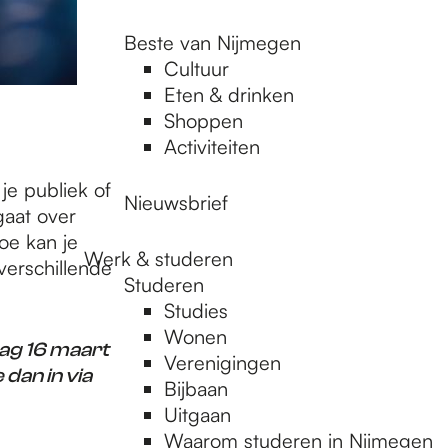
Beste van Nijmegen
Cultuur
Eten & drinken
Shoppen
Activiteiten
je publiek of
Nieuwsbrief
gaat over
Hoe kan je
Werk & studeren
verschillende
Studeren
Studies
Wonen
ag 16 maart
Verenigingen
 dan in via
Bijbaan
Uitgaan
Waarom studeren in Nijmegen