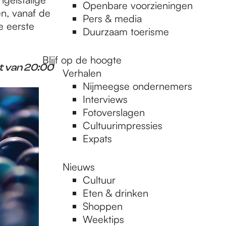
Openbare voorzieningen
n, vanaf de
Pers & media
e eerste
Duurzaam toerisme
Blijf op de hoogte
t van 20:00
Verhalen
Nijmeegse ondernemers
Interviews
Fotoverslagen
Cultuurimpressies
Expats
Nieuws
Cultuur
Eten & drinken
Shoppen
Weektips