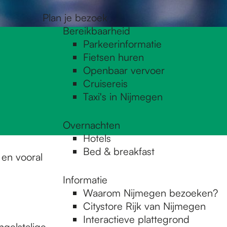
Plan je bezoek
Bereikbaarheid
Parkeerinformatie
Fietsen huren
Openbaar vervoer
Cruisereis
Taxi's in Nijmegen
Overnachten
Hotels
Bed & breakfast
 en vooral
Informatie
Waarom Nijmegen bezoeken?
Citystore Rijk van Nijmegen
Interactieve plattegrond
gelstalige