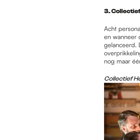
3. Collectie
Acht personag
en wanneer d
gelanceerd. 
overprikkeli
nog maar één
Collectief H