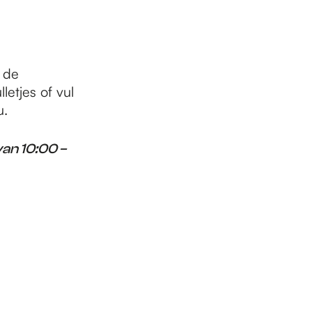
 de
etjes of vul
u.
an 10:00 –