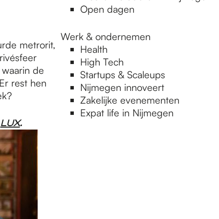
Open dagen
Werk & ondernemen
urde metrorit,
Health
ivésfeer
High Tech
 waarin de
Startups & Scaleups
Er rest hen
Nijmegen innoveert
ek?
Zakelijke evenementen
Expat life in Nijmegen
n
LUX
.