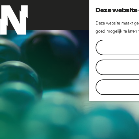
Deze website 
Deze website maakt geb
goed mogelijk te laten
G
a
n
a
a