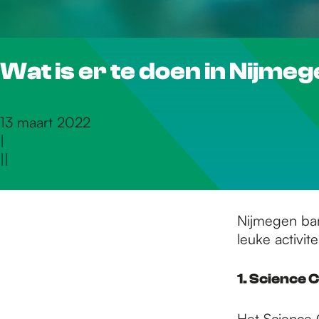
r
Wat is er te doen in Nijme
d
e
13 maart 2022
|
|
|
h
o
Nijmegen bar
leuke activit
m
1. Science 
Het Science 