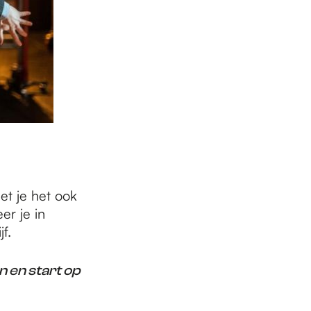
et je het ook
er je in
f.
n en start op