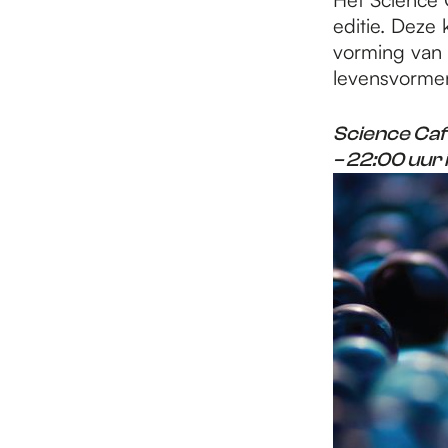
e
editie. Deze
vorming van 
p
levensvorme
Science Caf
a
– 22:00 uur 
g
e