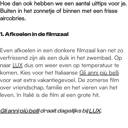
e
Hoe dan ook hebben we een aantal uittips voor je.
Buiten in het zonnetje of binnen met een frisse
aircobries.
p
1. Afkoelen in de filmzaal
a
Even afkoelen in een donkere filmzaal kan net zo
verfrissend zijn als een duik in het zwembad. Op
g
naar
LUX
dus om weer even op temperatuur te
komen. Kies voor het Italiaanse
Gli anni più belli
e
voor wat extra vakantiegevoel. De zomerse film
over vriendschap, familie en het vieren van het
leven. In Italië is de film al een grote hit.
Gli anni più belli
draait dagelijks bij
LUX
.