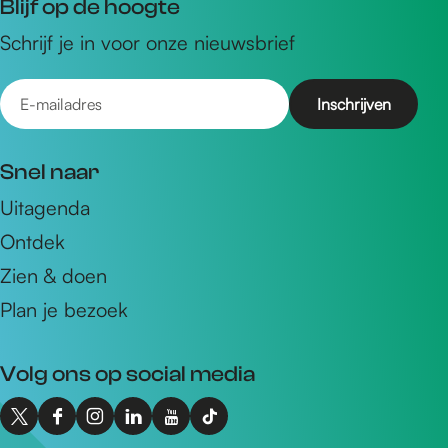
Blijf op de hoogte
Schrijf je in voor onze nieuwsbrief
E
-
m
Snel naar
a
Uitagenda
i
Ontdek
l
a
Zien & doen
d
Plan je bezoek
r
e
Volg ons op social media
s
X
F
I
L
Y
T