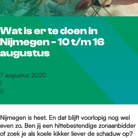
r
Wat is er te doen in
d
Nijmegen - 10 t/m 16
e
augustus
h
7 augustus 2020
|
|
|
o
m
Nijmegen is heet. En dat blijft voorlopig nog wel
even zo. Ben jij een hittebestendige zonaanbidder
of zoek je als koele kikker liever de schaduw op?