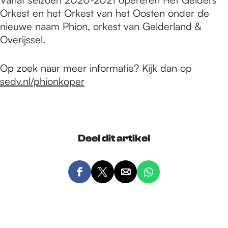
Orkest en het Orkest van het Oosten onder de
nieuwe naam Phion, orkest van Gelderland &
Overijssel.
Op zoek naar meer informatie? Kijk dan op
sedv.nl/phionkoper
Deel dit artikel
D
D
D
D
e
e
e
e
e
e
e
e
l
l
l
l