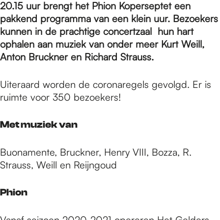
e
20.15 uur brengt het Phion Koperseptet een
pakkend programma van een klein uur. Bezoekers
kunnen in de prachtige concertzaal hun hart
p
ophalen aan muziek van onder meer Kurt Weill,
Anton Bruckner en Richard Strauss.
a
Uiteraard worden de coronaregels gevolgd. Er is
ruimte voor 350 bezoekers!
g
Met muziek van
e
Buonamente, Bruckner, Henry VIII, Bozza, R.
Strauss, Weill en Reijngoud
Phion
Vanaf seizoen 2020-2021 opereren Het Gelders