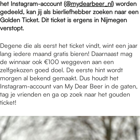
e
het Instagram-account (
@mydearbeer_nl
) worden
gedeeld, kan jij als bierliefhebber zoeken naar een
Golden Ticket. Dit ticket is ergens in Nijmegen
p
verstopt.
a
Degene die als eerst het ticket vindt, wint een jaar
lang iedere maand gratis bieren! Daarnaast mag
de winnaar ook €100 weggeven aan een
g
zelfgekozen goed doel. De eerste hint wordt
morgen al bekend gemaakt. Dus houdt het
Instagram-account van My Dear Beer in de gaten,
e
tag je vrienden en ga op zoek naar het gouden
ticket!