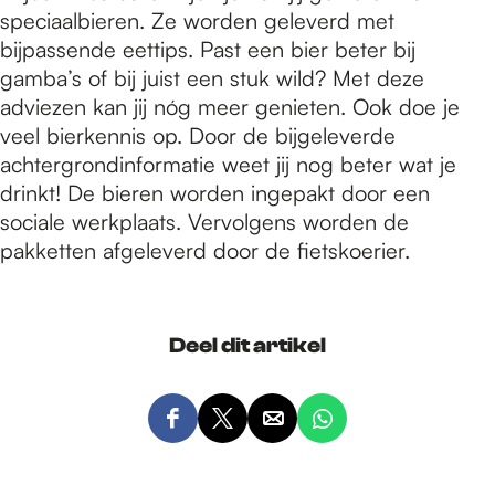
speciaalbieren. Ze worden geleverd met
bijpassende eettips. Past een bier beter bij
gamba’s of bij juist een stuk wild? Met deze
adviezen kan jij nóg meer genieten. Ook doe je
veel bierkennis op. Door de bijgeleverde
achtergrondinformatie weet jij nog beter wat je
drinkt! De bieren worden ingepakt door een
sociale werkplaats. Vervolgens worden de
pakketten afgeleverd door de fietskoerier.
Deel dit artikel
D
D
D
D
e
e
e
e
e
e
e
e