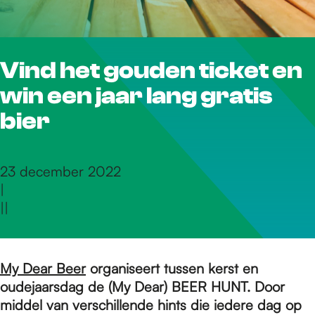
r
Vind het gouden ticket en
d
win een jaar lang gratis
e
bier
h
23 december 2022
|
|
|
o
m
My Dear Beer
organiseert tussen kerst en
oudejaarsdag de (My Dear) BEER HUNT. Door
middel van verschillende hints die iedere dag op