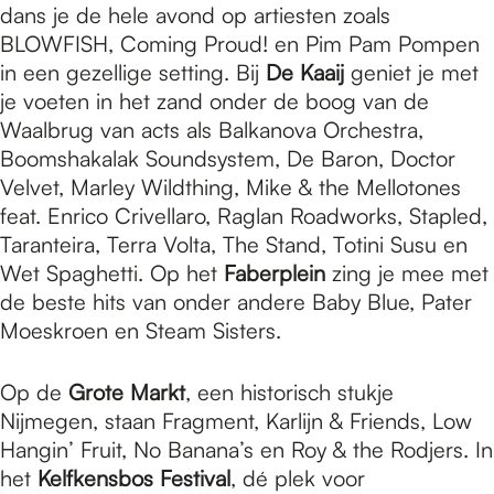
dans je de hele avond op artiesten zoals
BLOWFISH, Coming Proud! en Pim Pam Pompen
in een gezellige setting. Bij
De Kaaij
geniet je met
je voeten in het zand onder de boog van de
Waalbrug van acts als Balkanova Orchestra,
Boomshakalak Soundsystem, De Baron, Doctor
Velvet, Marley Wildthing, Mike & the Mellotones
feat. Enrico Crivellaro, Raglan Roadworks, Stapled,
Taranteira, Terra Volta, The Stand, Totini Susu en
Wet Spaghetti. Op het
Faberplein
zing je mee met
de beste hits van onder andere Baby Blue, Pater
Moeskroen en Steam Sisters.
Op de
Grote Markt
, een historisch stukje
Nijmegen, staan Fragment, Karlijn & Friends, Low
Hangin’ Fruit, No Banana’s en Roy & the Rodjers. In
het
Kelfkensbos Festival
, dé plek voor