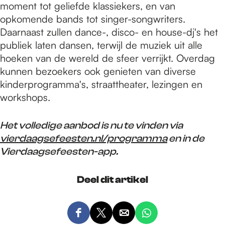
moment tot geliefde klassiekers, en van
opkomende bands tot singer-songwriters.
Daarnaast zullen dance-, disco- en house-dj's het
publiek laten dansen, terwijl de muziek uit alle
hoeken van de wereld de sfeer verrijkt. Overdag
kunnen bezoekers ook genieten van diverse
kinderprogramma's, straattheater, lezingen en
workshops.
Het volledige aanbod is nu te vinden via
vierdaagsefeesten.nl/programma
en in de
Vierdaagsefeesten-app.
Deel dit artikel
D
D
D
D