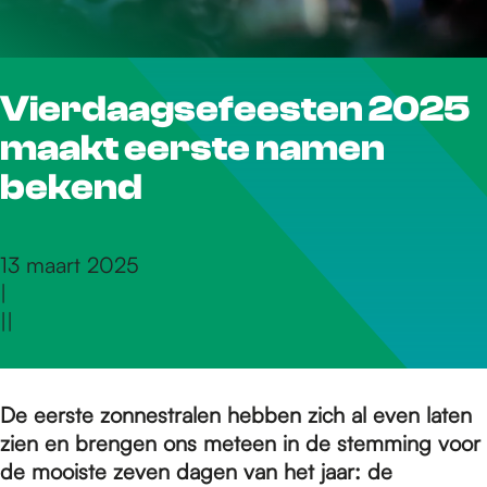
r
Vierdaagsefeesten 2025
d
maakt eerste namen
e
bekend
h
13 maart 2025
|
|
|
o
m
De eerste zonnestralen hebben zich al even laten
zien en brengen ons meteen in de stemming voor
de mooiste zeven dagen van het jaar: de