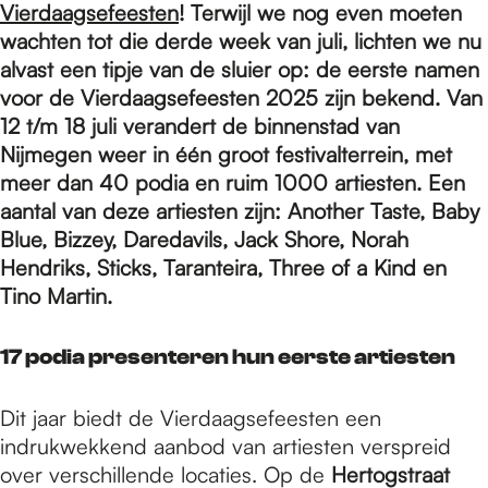
e
Vierdaagsefeesten
! Terwijl we nog even moeten
wachten tot die derde week van juli, lichten we nu
alvast een tipje van de sluier op: de eerste namen
p
voor de Vierdaagsefeesten 2025 zijn bekend. Van
12 t/m 18 juli verandert de binnenstad van
a
Nijmegen weer in één groot festivalterrein, met
meer dan 40 podia en ruim 1000 artiesten. Een
aantal van deze artiesten zijn: Another Taste, Baby
g
Blue, Bizzey, Daredavils, Jack Shore, Norah
Hendriks, Sticks, Taranteira, Three of a Kind en
Tino Martin.
e
17 podia presenteren hun eerste artiesten
Dit jaar biedt de Vierdaagsefeesten een
indrukwekkend aanbod van artiesten verspreid
over verschillende locaties. Op de
Hertogstraat