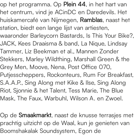
op het programma. Op
Plein 44
, in het hart van
het centrum, vind je ACinDC en Daredevils. Het
huiskamercafé van Nijmegen,
Ramblas
, naast het
station, biedt een lange lijst van artiesten,
waaronder Barleycorn Bastards, Is This Your Bike?,
JACK, Kees Draaisma & band, La Nique, Lindsay
Tammer, Liz Beekman et al., Mannen Zonder
Stekkers, Marley Wildthing, Marshall Green & the
Grey Men, Moove, Nena, Post Office 070,
Putjesscheppers, Rockonteurs, Rum For Breakfast,
S.A.A.P., Sing Along met Kike & Ilse, Sing Along
Riot, Sjonnie & het Talent, Tess Marie, The Blue
Mask, The Faux, Warbuhl, Wilson A. en Zwoel.
Op de
Smaakmarkt
, naast de knusse terrasjes met
prachtig uitzicht op de Waal, kun je genieten van
Boomshakalak Soundsystem, Egon de