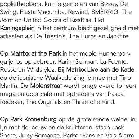
popliefhebbers, kun je genieten van Bizzey, De
Swing, Fiesta Macumba, Rewind, SMÈRRIG, The
Joint en United Colors of KissKiss. Het
Koningsplein
in het centrum biedt gezelligheid met
artiesten als De Triesto’s, The Euros en Jackfire.
Op
Matrixx at the Park
in het mooie Hunnerpark
ga je los op Jebroer, Karim Soliman, La Fuente,
Russo en Wildstylez. Bij
Matrixx Live aan de Kade
op de iconische Waalkade zing je mee met Tino
Martin. De
Molenstraat
wordt omgetoverd tot een
mega outdoor café met optredens van Pascal
Redeker, The Originals en Three of a Kind.
Op
Park Kronenburg
op de grote ronde weide, in
lijn met de leeuw en de kruittoren, staan Jack
Shore, Juicy Romance, Parker Fans en Vals Alarm