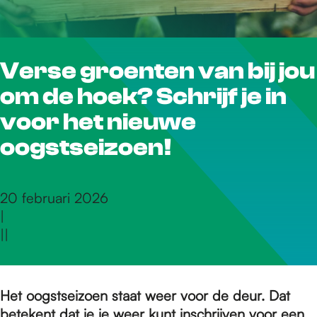
r
Verse groenten van bij jou
d
om de hoek? Schrijf je in
e
voor het nieuwe
oogstseizoen!
h
20 februari 2026
|
o
|
|
m
Het oogstseizoen staat weer voor de deur. Dat
betekent dat je je weer kunt inschrijven voor een