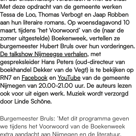
e
Met deze opdracht van de gemeente werken
Tessa de Loo, Thomas Verbogt en Jaap Robben
p
aan hun literaire romans. Op woensdagavond 10
maart, tijdens ‘het Voorwoord’ van de (naar de
zomer uitgestelde) Boekenweek, vertellen ze
a
burgemeester Hubert Bruls over hun vorderingen.
De talkshow Nijmeegse verhalen
, met
gespreksleider Hans Peters (oud-directeur van
g
boekhandel Dekker van de Vegt) is te bekijken op
RN7 en
Facebook
en
YouTube
van de gemeente
e
Nijmegen van 20.00-21.00 uur. De auteurs lezen
ook voor uit eigen werk. Muziek wordt verzorgd
door Linde Schöne.
Burgemeester Bruls: ‘Met dit programma geven
we tijdens het Voorwoord van de Boekenweek
extra aandacht aan Nijmegen en de literatuur.