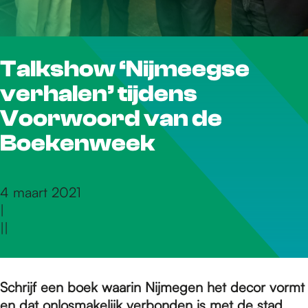
r
Talkshow ‘Nijmeegse
d
verhalen’ tijdens
e
Voorwoord van de
Boekenweek
h
4 maart 2021
|
o
|
|
m
Schrijf een boek waarin Nijmegen het decor vormt
en dat onlosmakelijk verbonden is met de stad.