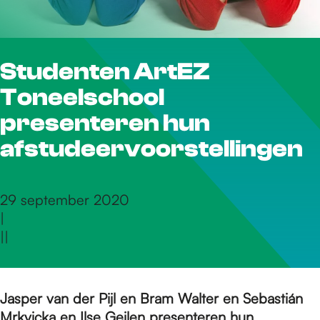
r
Studenten ArtEZ
d
Toneelschool
e
presenteren hun
afstudeervoorstellingen
h
29 september 2020
|
o
|
|
m
Jasper van der Pijl en Bram Walter en Sebastián
Mrkvicka en Ilse Geilen presenteren hun