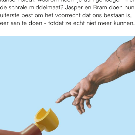
de schrale middelmaat? Jasper en Bram doen hun
uiterste best om het voorrecht dat ons bestaan is,
eer aan te doen - totdat ze echt niet meer kunnen.