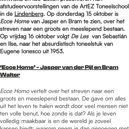
e
afstudeervoorstellingen van de ArtEZ Toneelschool
in de
Lindenberg
. Op donderdag 15 oktober is
p
Ecce Home
van Jasper en Bram te zien, over het
streven naar een groots en meeslepend bestaan.
Op vrijdag 16 oktober volgt
De Les
van Sebastián
a
en Ilse, naar het absurdistisch toneelstuk van
Eugene Ionesco uit 1953.
g
‘Ecce Home’ - Jasper van der Pijl en Bram
Walter
e
Ecce Homo
vertelt over het streven naar een
groots en meeslepend bestaan. De gave om alles
uit het leven te halen wordt door veel mensen niet
ten volle benut, hoe zonde is dat? Als je leven
volledig maakbaar is en de wereld je zoveel
kansen biedt; waarom neem je dan genoegen met